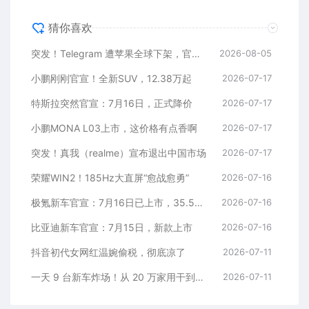
猜你喜欢
突发！Telegram 遭苹果全球下架，官方回应
2026-08-05
小鹏刚刚官宣！全新SUV，12.38万起
2026-07-17
特斯拉突然官宣：7月16日，正式降价
2026-07-17
小鹏MONA L03上市，这价格有点香啊
2026-07-17
突发！真我（realme）宣布退出中国市场
2026-07-17
荣耀WIN2！185Hz大直屏“愈战愈勇”
2026-07-16
极氪新车官宣：7月16日已上市，35.5万元起
2026-07-16
比亚迪新车官宣：7月15日，新款上市
2026-07-16
抖音初代女网红温婉偷税，彻底凉了
2026-07-11
一天 9 台新车炸场！从 20 万家用干到千万超跑，全价位全覆盖
2026-07-11