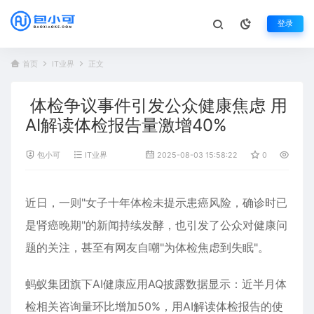
登录
首页
IT业界
正文
体检争议事件引发公众健康焦虑 用
AI解读体检报告量激增40%
包小可
IT业界
2025-08-03 15:58:22
0
1,169
近日，一则"女子十年体检未提示患癌风险，确诊时已
是肾癌晚期"的新闻持续发酵，也引发了公众对健康问
题的关注，甚至有网友自嘲"为体检焦虑到失眠"。
蚂蚁集团旗下AI健康应用AQ披露数据显示：近半月体
检相关咨询量环比增加50%，用AI解读体检报告的使