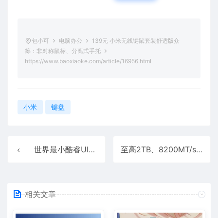
包小可
电脑办公
139元 小米无线键鼠套装舒适版众
筹：非对称鼠标、分离式手托
https://www.baoxiaoke.com/article/16956.html
小米
键盘
世界最小酷睿Ultra迷你机！0.44升略大于一罐可乐 还是无风扇
至高2TB、8200MT/s！全何推出OC RDIMM内存：适配线程撕裂者9000
相关文章