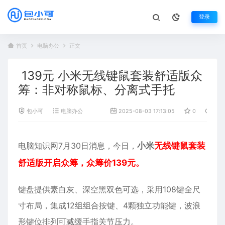
登录
首页
电脑办公
正文
139元 小米无线键鼠套装舒适版众
筹：非对称鼠标、分离式手托
包小可
电脑办公
2025-08-03 17:13:05
0
1,88
电脑知识网7月30日消息，今日，
小米
无线键鼠套装
舒适版开启众筹，众筹价139元。
键盘
提供素白灰、深空黑双色可选，采用108键全尺
寸布局，集成12组组合按键、4颗独立功能键，波浪
形键位排列可减缓手指关节压力。