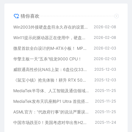
猜你喜欢
Win2003外接硬盘盘符永久存在的设置方法
2026-02-08
Win11提示此驱动器正在使用中，硬盘无法格式化怎么？
2026-02-08
微星首款全白设计的M-ATX小板！ MPG B850M EDGE TIMAX WIF刀锋 钛评测
2026-02-03
华擎主板一天“五杀”锐龙9000 CPU！
2026-02-03
威联通高性价比NAS上架：6盘位仅3300多元
2025-12-03
《鼠宝小镇》抢先体验！耕升 RTX 5060 追风 OC搭建鼠鼠乌托邦！
2025-12-03
MediaTek半导体、人工智能及通信领域论文入选全球前沿学术会议副董事长暨执行长蔡力行受邀在ISSCC 2026进行
2025-11-25
MediaTek发布天玑座舱P1 Ultra 首批搭载该芯片车型即将上市
2025-11-25
ASML官方：“代政府行事”的说法严重误导！
2025-11-25
中国市场跌至0！美国考虑对华出售H200 性能2倍于H20：英伟达回应
2025-11-24