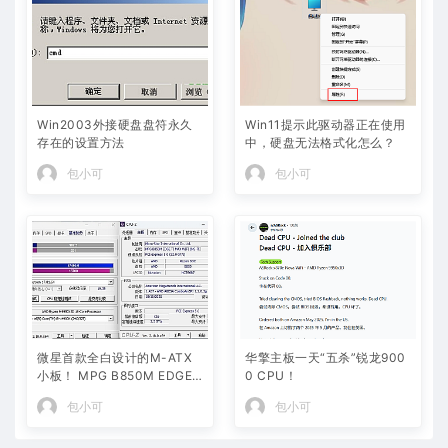
Win2003外接硬盘盘符永久
Win11提示此驱动器正在使用
存在的设置方法
中，硬盘无法格式化怎么？
包小可
包小可
微星首款全白设计的M-ATX
华擎主板一天“五杀”锐龙900
小板！ MPG B850M EDGE
0 CPU！
TIMAX WIF刀锋 钛评测
包小可
包小可