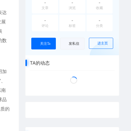
-
-
-
文章
浏览
收藏
表达
-
-
-
发展
评论
标签
分类
表
的数
进主页
关注Ta
发私信
TA的动态
用加
”、
东南
球品
品质的