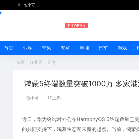
HI，包小可
专注WP开发
首页
业界
苹果
安卓
电脑
汽车
游戏
首页
IT业界
正文
鸿蒙5终端数量突破1000万 多家
包小可
IT业界
近日，华为终端对外公布HarmonyOS 5终端数量
的共同支持下，鸿蒙生态迎来新的起点。当前，鸿蒙