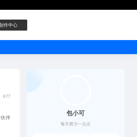
创作中心
677
包小可
作伙伴
每天努力一点点