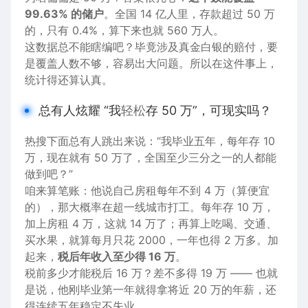
9
9.6
3
% 的储户
。全国 14 亿人里，存款超过 50 万
的，只有 0.4%，算下来也就 560 万人。
这数据总不能瞎编吧？毕竟涉及真金白银的赔付，要
是覆盖人数不够，容易出大问题。所以在这件事上，
统计
得还算认真。
总有人炫耀 “我
轻松
存 50 万”，可现实吗？
热搜下面总有人跳出来说：“我毕业五年，每年存 10
万，现在就有 50 万了，全国至少三分之一
的人
都能
做到吧？”
咱来算笔账：他说自己房租每年不到 4 万（算便宜
的），那大概率在超一线
城市
打工。每年存 10 万，
加上房租 4 万，这就 14 万了；再算上吃喝、
交通
、
买
水果
，就算每月只花 2000，一年也得 2 万多。加
起来，
税
后年收入至少得 16 万
。
税前多少才能税后 16 万？差不多得 19 万 —— 也就
是说，他刚毕业第一年就得拿将近 20 万的年薪，还
得连续五年稳定不
失业
。