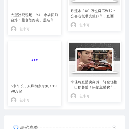
大型社死现场！YJJ 永劫回归
月流水 300 万也赚不到钱？
自爆：删老婆好友、黑名单躺
公会老板晒完整账单，直面黑
平 PDD，冠军白银局全员白
奴合同全网争议
包小可
包小可
给
李佳琦直播卖奔驰，订金链接
5米车长，东风彻底杀疯！19.
一出秒售罄！头部主播卖车，
98万起
反而说明日子不好过了！
包小可
包小可
猜你喜欢