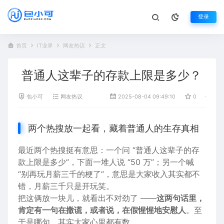
登录
首页
IT业界
网友热议
正文
普通人这辈子的存款上限是多少？
包小可
网友热议
2025-08-04 09:49:10
0
1,1
两个热搜放一起看，藏着普通人的生存真相
最近两个热搜挺有意思：一个问 “普通人这辈子的
存
款
上限
是多少”，下面一堆人说 “50 万”；另一个喊
“别再玩
月薪
三千的梗了”，意思是大家收入其实都不
错，月薪三千只是开玩笑。
把这俩放一块儿，就看出不对劲了 ——
这两句话里，
肯定有一句在撒谎，或者说，在假惺惺地安慰人
。至
于是哪句，其实大家心里都有数。