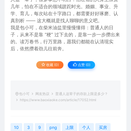
几年，怕在不适合的领域蹉跎时光。
婚姻
、事业、升
学、育儿，每次站在十字路口，都需要好好琢磨、认
真剖析 —— 这大概就是找人聊聊的意义吧。
我是包小可，在柴米油盐里慢慢懂得：普通人的日
子，从来不是靠 “梗” 过下去的，是靠一步一步攒出来
的。读万卷书，行万里路，愿我们都能在认清现实
后，依然攒着劲儿往前奔。
收藏 (0)
点赞 (
0
)
包小可
网友热议
普通人这辈子的存款上限是多少？
https://www.baoxiaoke.com/article/17052.html
10
3
9
png
上限
个人
买房