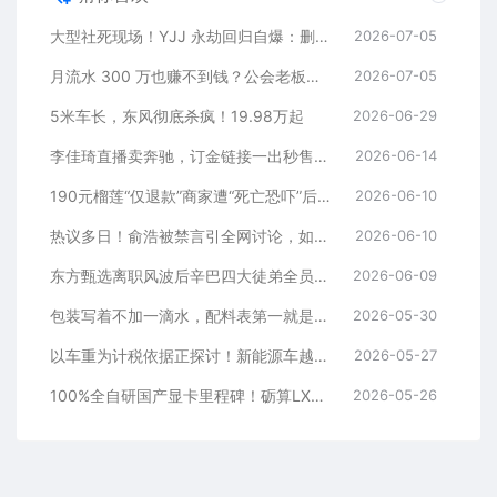
大型社死现场！YJJ 永劫回归自爆：删老婆好友、黑名单躺平 PDD，冠军白银局全员白给
2026-07-05
月流水 300 万也赚不到钱？公会老板晒完整账单，直面黑奴合同全网争议
2026-07-05
5米车长，东风彻底杀疯！19.98万起
2026-06-29
李佳琦直播卖奔驰，订金链接一出秒售罄！头部主播卖车，反而说明日子不好过了！
2026-06-14
190元榴莲“仅退款”商家遭“死亡恐吓”后，一女子买1100件衣服仅退款1000件！“仅退款”的尽头难道是踩缝纫机？
2026-06-10
热议多日！俞浩被禁言引全网讨论，如今微博官方首度公开回应
2026-06-10
东方甄选离职风波后辛巴四大徒弟全员离场！直播带货黄金时代落幕
2026-06-09
包装写着不加一滴水，配料表第一就是水，这届商家的文字游戏玩疯了
2026-05-30
以车重为计税依据正探讨！新能源车越来越重有的重达4吨比轻卡还重：专家痛批
2026-05-27
100%全自研国产显卡里程碑！砺算LX7G100首发评测：能玩3A就已是成功
2026-05-26