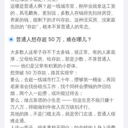
这哪是普通人啊？超一线城市里，刚毕业就拿这
工资
的，凤毛麟角。更别说，多数人
存钱
得先扣掉房贷、
养家的钱，能剩下的才叫存款。这种没
买房
、没
家庭
负担的 “存款”，根本不算普通人的常态。
普通人想存超 50 万，难在哪儿？
大多数人这辈子存不下太多钱，很正常。有的人家底
厚，父母给买房、给存款，那是少数，不算普通人
—— 他们是父辈有积累的小群体。
想突破 50 万存款，路其实很窄：
要么，去超一线城市打工十年，攒够第一桶金，再回
老家省会找份稳当
工作
，找个同样会攒钱的伴侣
结
婚
，两
个人
一起攒，或许能过得去；
要么，做点靠谱的小生意 —— 但这生意不能只赚十
万八万，得能做到年收入百万级别才行。
其他的路，不是门槛太高，就是旁门左道，普通人很
难走通。
人
这一
辈子，很多事想不明白：怕在错的人身上浪费