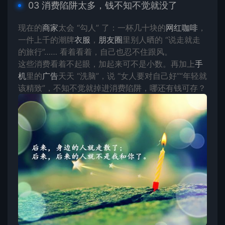
03
消费
陷阱太多，钱不知不觉就没了
现在的
商家
太会 “勾人” 了：一杯几十块的
网红
咖啡
，
一件上千的潮牌
衣服
，
朋友圈
里别人晒的 “说走就走
的旅行”…… 看着看着，自己也忍不住跟风。
这些消费看着不起眼，加起来可不是小数。再加上
手
机
里的
广告
天天 “洗脑”，说 “女人要对自己好”“年轻就
该精致”，不知不觉就掉进消费陷阱，哪还有钱可存？