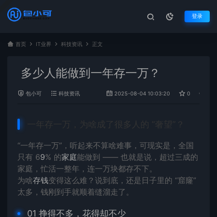
登录
首页
IT业界
科技资讯
正文
多少人能做到一年存一万？
包小可
科技资讯
2025-08-04 10:03:20
0
947
一年存一万，为啥成了很多人的 “奢望”？
“一年存一万”，听起来不算啥难事，可现实是，全国
只有 6
9
% 的
家庭
能做到 —— 也就是说，超过三成的
家庭，忙活一整年，连一万块都存不下。
为啥
存钱
变得这么难？说到底，还是日子里的 “窟窿”
太多，钱刚到手就顺着缝溜走了。
01 挣得不多，花得却不少