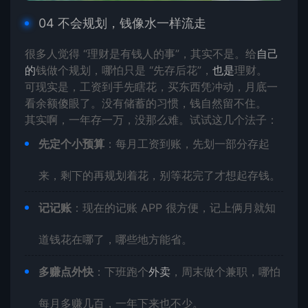
04 不会规划，钱像水一样流走
很多人觉得 “理财是有钱人的事”，其实不是。给
自己
的
钱做个规划，哪怕只是 “先存后花”，
也是
理财。
可现实是，工资到手先瞎花，买东西凭冲动，月底一
看余额傻眼了。没有储蓄的习惯，钱自然留不住。
其实啊，一年存一万，没那么难。试试这几个法子：
先定个小预算
：每月工资到账，先划一部分存起
来，剩下的再规划着花，别等花完了才想起存钱。
记记账
：现在的记账 APP 很方便，记上俩月就知
道钱花在哪了，哪些地方能省。
多赚点外快
：下班跑个
外卖
，周末做个兼职，哪怕
每月多赚几百，一年下来也不少。