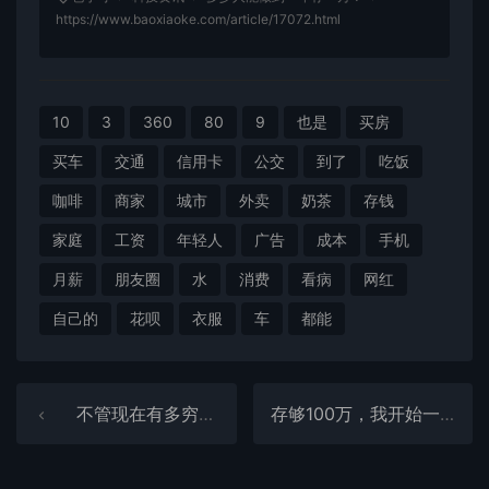
https://www.baoxiaoke.com/article/17072.html
10
3
360
80
9
也是
买房
买车
交通
信用卡
公交
到了
吃饭
咖啡
商家
城市
外卖
奶茶
存钱
家庭
工资
年轻人
广告
成本
手机
月薪
朋友圈
水
消费
看病
网红
自己的
花呗
衣服
车
都能
不管现在有多穷，都别去花这3种钱，越花越穷，看完记心里
存够100万，我开始一毛不拔了