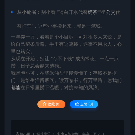
从小处省
：别小看 “喝白开水代替
奶茶
”“坐
公交
代
替打车”，这些小事攒起来，就是一笔钱。
一年存一万，看着是个小目标，可对很多人来说，是
给自己留条后路。手里有这笔钱，遇事不用求人，心
里也踏实。
从现在开始，别让 “存不下钱” 成为常态。一点一点
攒，日子总会越来越稳。
我是包小可，在柴米油盐里慢慢懂了：存钱不是抠
门，是给生活留底气。读万卷书，行万里路，愿我们
都能
在日常里攒下温暖，对抗未知的风浪。
收藏 (0)
点赞 (
0
)
包小可
科技资讯
多少人能做到一年存一万？