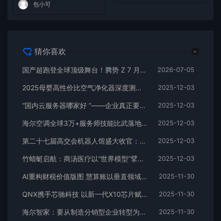
包小可
猜你喜欢
国产超跑登全球顶级舞台！腾势 Z 7 月 9 日古德伍德全球首秀，三大自研黑科技碾压百万级跑车
2026-07-05
2025母婴高性价比空气净化器深度测评：除醛能力与使用成本解析
2025-12-03
“国内云服务器哪家好 ”——企业真正要选的是能跑稳 3—5 年的架构底座
2025-12-03
海尔空调全球3万+服务师技能比武落地服务标准化
2025-12-03
第二十七届高交会机器人馆盛大收官：数千亿级成果催生智能时代新周期
2025-12-03
竹蜻蜓启航：商汤医疗以“世界模型”擘画智慧医疗新未来
2025-12-03
AI重构财税价值版图 慧算账以垂直领域大模型引领行业升级
2025-11-30
QNX携手芯驰科技 以新一代X10芯片赋能座舱未来
2025-11-30
海尔智家：要从制造分销型企业转型为服务平台型企业
2025-11-30