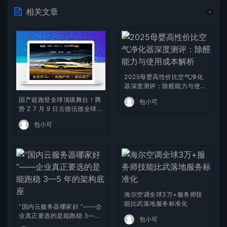
相关文章
2025母婴高性价比空气净化
器深度测评：除醛能力与使用
成本解析
国产超跑登全球顶级舞台！腾
包小可
势 Z 7 月 9 日古德伍德全球首
秀，三大自研黑科技碾压百万
包小可
级跑车
海尔空调全球3万+服务师技
能比武落地服务标准化
“国内云服务器哪家好 ”——企
业真正要选的是能跑稳 3—5
包小可
年的架构底座