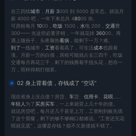
在三四线
城市
，
月薪
3
000 到 5000 是常态。就说月
薪 4000 吧，一年下来总共 4
80
00 块。
可房租每月
10
00，
吃饭
1500，
水
电 200，
交通
费
300—— 光这些必要开销，一年就花掉
360
00。再
遇上随份子、头疼脑热
看病
，能剩下一万？难。
到了
一线城市，
工资
看着高了，可生活
成本
也跟着
涨。月薪一万的白领，房租可能就占去三四千，吃饭
交通每月再花三千，剩下的钱掰着手指头花，想存一
万，照样得精打细算。
02 身上背着债，存钱成了 “空话”
现在谁身上没点债？房贷、
车
贷、
信用卡
、
花呗
……
年轻人
为了
买房
买车
，一上来就背上几十年的债。
就说房贷吧，每月还几千甚至上万，工资刚到账先填
了这个窟窿，剩下的够不够糊口都难说。“工资还完花
呗就见底”，这哪是存钱？能不欠新债就不错了。