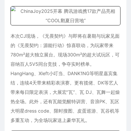
本次CJ现场，《无畏契约》与即将在暑期与玩家见面
的《无畏契约：源能行动》惊喜联动，为玩家带来
780m²超大独立展台。现场300m²的超大试玩区，可
容纳百人5V5同台竞技，争夺实时榜单。
HangHang、Xleft小叮当、DANK1NG等明星嘉宾集
结，连续4天带来精彩表演赛。更有揽佬、DK等艺人
带来每日限定表演，大展宏“瓦”、瓦 DJ、瓦舞一起燥
热全场。此外，还有瓦能觉醒特训营、音浪PK、瓦区
大明星dress code、限时搜图、皮蛋巡游、瓦谷机等
多重互动，为全场玩家送上豪华瓦礼。