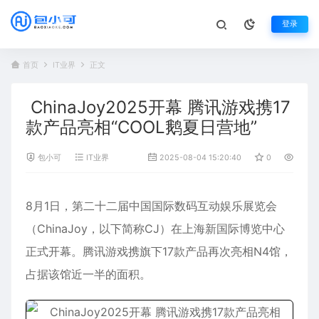
登录
首页
IT业界
正文
ChinaJoy2025开幕 腾讯游戏携17
款产品亮相“COOL鹅夏日营地”
包小可
IT业界
2025-08-04 15:20:40
0
462
8月1日，第二十二届中国国际数码互动娱乐展览会
（ChinaJoy，以下简称CJ）在上海新国际博览中心
正式开幕。
腾讯
游戏携旗下17款产品再次亮相N4馆，
占据该馆近一半的面积。