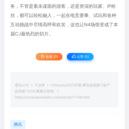
务，不管是素未谋面的游客，还是资深的玩家、IP粉
丝，都可以轻松融入，一起在电竞赛事、试玩和各种
互动挑战中尽情高呼和欢笑，这也让N4场馆变成了本
届CJ最热烈的切片。
收藏 (0)
点赞 (
0
)
包小可
IT业界
ChinaJoy2025开幕 腾讯游戏携17款产
品亮相“COOL鹅夏日营地”
https://www.baoxiaoke.com/article/17146.html
腾讯