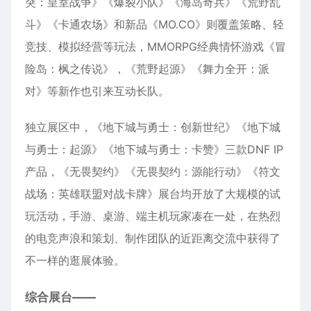
突：皇室战争》《爆裂小队》《海岛奇兵》《荒野乱
斗》《卡通农场》和新品《MO.CO》则覆盖策略、轻
竞技、模拟经营等玩法，MMORPG经典情怀游戏《冒
险岛：枫之传说》，《荒野起源》《舞力全开：派
对》等新作也引来互动长队。
独立展区中，《地下城与勇士：创新世纪》《地下城
与勇士：起源》《地下城与勇士：卡赞》三款DNF IP
产品，《无畏契约》《无畏契约：源能行动》《符文
战场：英雄联盟对战卡牌》展台均开放了大规模的试
玩活动，手游、桌游、端主机玩家凑在一处，在热烈
的电竞声浪和策划、制作团队的近距离交流中获得了
不一样的逛展体验。
综合展台——