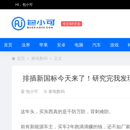
HI，包小可
专注WP开发
首页
业界
苹果
安卓
电脑
汽车
游戏
首页
家电数码
正文
排插新国标今天来了！研究完我发
包小可
家电数码
这年头，买东西真的是千防万防，背刺难防。
前有新能源车主，买车2年跑滴滴赚的钱，还不如厂