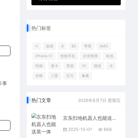
热门标签
V
游戏
9
80
苹果
AMD
iPhone 17
智能手机
好货推荐
电池
性能
显卡
美国
10
骁龙
水
价格
三星
芯片
像素
多事
热门文章
2026年8月7日 星期五
京东扫地机器人也能送装一体了：送货安装调试 一次性解决
2025-10-01
868