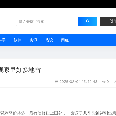
创
科学
软件
资讯
热议
网红
现家里好多地雷
2025-08-04 15:49:48
0
家背刺降价得多；后有装修碰上国补，一套房子几乎能被背刺出