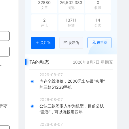
32880
26,502,383
0
文章
浏览
收藏
2
13711
14
评论
标签
分类
进主页
关注Ta
发私信
TA的动态
2026年8月7日 星期五
了
2026-08-07
内存全线涨价，2000元出头最“实用”
的三款512GB手机
2026-08-07
新变
公认三款闭眼入华为机型，目前公认
“最香”，可以流畅用四年
2026-08-07