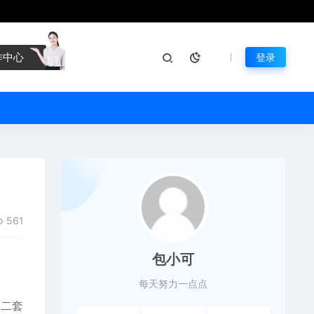
作中心
登录
561
包小可
每天努力一点点
第二套