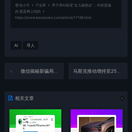
包小可
IT业界
男子用AI造谣“女儿被抱走”：内容是编
的 图是网上找的
https://www.baoxiaoke.com/article/17198.html
AI
寻人
微信揭秘新骗局：网购被发错商品千万警惕！
马斯克推动增持至25%：守住特斯拉控制权的“底线”
相关文章