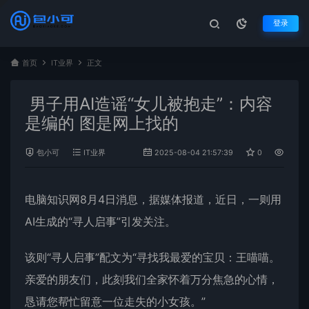
登录
首页
IT业界
正文
男子用AI造谣“女儿被抱走”：内容
是编的 图是网上找的
包小可
IT业界
2025-08-04 21:57:39
0
893
电脑知识网8月4日消息，据媒体报道，近日，一则用
AI
生成的“
寻人
启事”引发关注。
该则“寻人启事”配文为“寻找我最爱的宝贝：王喵喵。
亲爱的朋友们，此刻我们全家怀着万分焦急的心情，
恳请您帮忙留意一位走失的小女孩。”