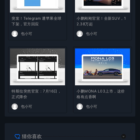
突发！Telegram 遭苹果全球
小鹏刚刚官宣！全新SUV，1
下架，官方回应
2.38万起
包小可
包小可
特斯拉突然官宣：7月16日，
小鹏MONA L03上市，这价
正式降价
格有点香啊
包小可
包小可
猜你喜欢