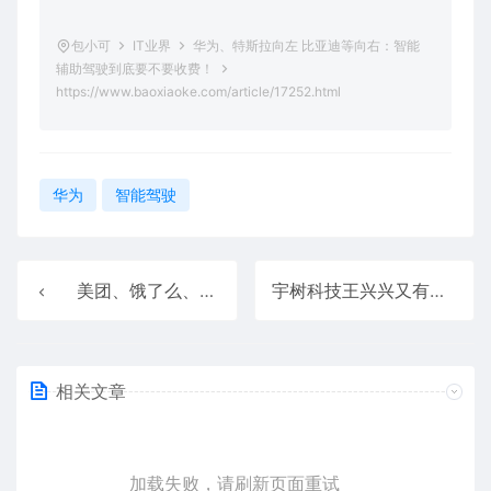
包小可
IT业界
华为、特斯拉向左 比亚迪等向右：智能
辅助驾驶到底要不要收费！
https://www.baoxiaoke.com/article/17252.html
华为
智能驾驶
美团、饿了么、京东集体发声“反内卷” 业界：并非反竞争 执行或面临挑战
宇树科技王兴兴又有新身份：获聘首席科学家
相关文章
加载失败，请刷新页面重试