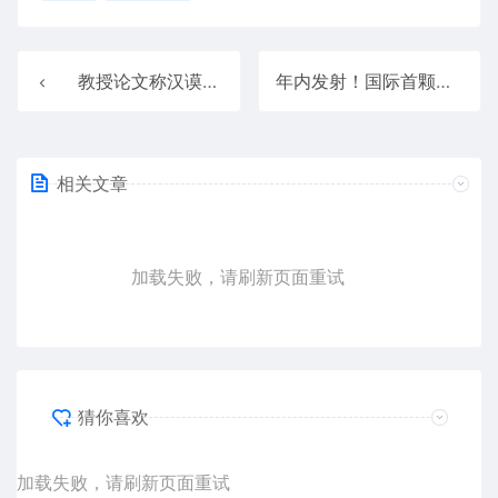
教授论文称汉谟拉比与商朝建立者是同一人引争议：英语起源于汉语
年内发射！国际首颗超扁平磁盘卫星“紫丁香三号”完成总装
相关文章
加载失败，请刷新页面重试
猜你喜欢
加载失败，请刷新页面重试