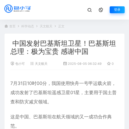
登录
首页
科学动态
天文航天
正文
中国发射巴基斯坦卫星！巴基斯坦
总理：极为宝贵 感谢中国
包小可
天文航天
2025-08-05 06:32:49
0
44
7月31日10时00分，我国使用快舟一号甲运载火箭，
成功发射了
巴基斯坦
遥感
卫星
01星，主要用于国土普
查和防灾减灾领域。
这是中国、巴基斯坦在航天领域的又一成功合作典
范。