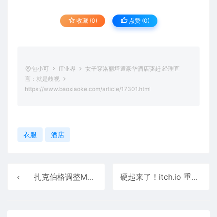
收藏 (0)
点赞 (
0
)
包小可
IT业界
女子穿洛丽塔遭豪华酒店驱赶 经理直
言：就是歧视
https://www.baoxiaoke.com/article/17301.html
衣服
酒店
扎克伯格调整Meta AI战略：放弃与ChatGPT竞争 聚焦用户空闲时间
硬起来了！itch.io 重新上架免费成人游戏：还要寻找替代支付方案