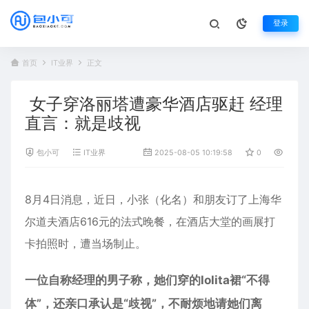
登录
首页
IT业界
正文
女子穿洛丽塔遭豪华酒店驱赶 经理
直言：就是歧视
包小可
IT业界
2025-08-05 10:19:58
0
898
8月4日消息，近日，小张（化名）和朋友订了上海华
尔道夫
酒店
616元的法式晚餐，在酒店大堂的画展打
卡拍照时，遭当场制止。
一位自称经理的男子称，她们穿的lolita裙“不得
体”，还亲口承认是“歧视”，不耐烦地请她们离