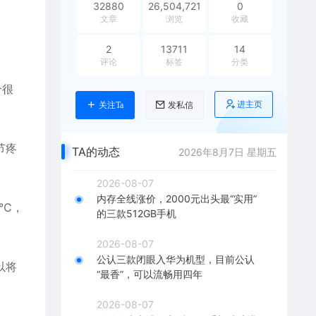
32880
26,504,721
0
文章
浏览
收藏
2
13711
14
评论
标签
分类
个很
进主页
关注Ta
发私信
节疼
TA的动态
2026年8月7日 星期五
2026-08-07
内存全线涨价，2000元出头最“实用”
1℃，
的三款512GB手机
2026-08-07
公认三款闭眼入华为机型，目前公认
以将
“最香”，可以流畅用四年
2026-08-07