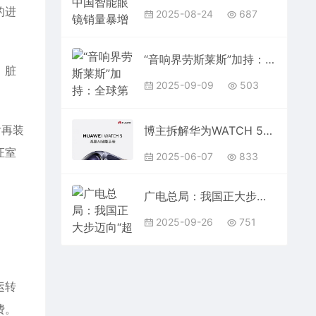
的进
2025-08-24
687
“音响界劳斯莱斯”加持：全球第一的雷鸟这次要给AR眼镜行业一点震撼了
，脏
2025-09-09
503
后再装
博主拆解华为WATCH 5发现全新麒麟芯片：整机集成复杂度令人惊叹
证室
2025-06-07
833
广电总局：我国正大步迈向“超高清时代” 97%省台已用AI
2025-09-26
751
运转
费。