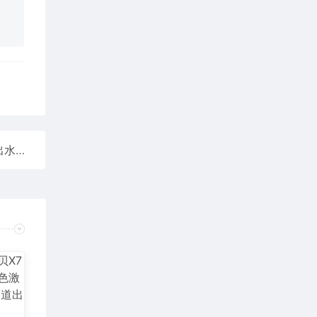
户外3秒喝上热水！米家便携即热饮水机上架：折叠出水可随身携带