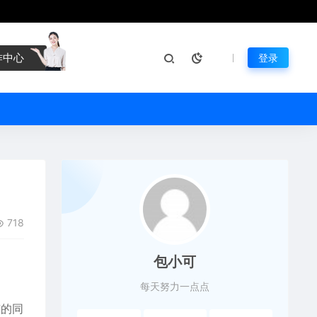
作中心
登录
718
包小可
每天努力一点点
凉的同