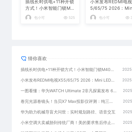
插线长时供电+11种开锁
小米发布REDMI电视
方式！小米智能门锁M4
5/65/75 2026：Min
0开售：3299元
ED只要2499元起
包小可
525
包小可
3
猜你喜欢
插线长时供电+11种开锁方式！小米智能门锁M40开售：3299元
2025
小米发布REDMI电视X55/65/75 2026：Mini LED只要2499元起
2025
一图看懂：华为WATCH Ultimate 2非凡探索发布 6499元起
2025
卷完光源卷镜头！当贝X7 Max投影仪评测：纯三色激光已普及 镜头移轴新赛道出现！
2025
华为助力机械导盲犬问世：实时规划路径、语音交互
2025
小米空调大卖威胁到传统厂商！美的要求售后停止小米和格力业务：官方回应
2025