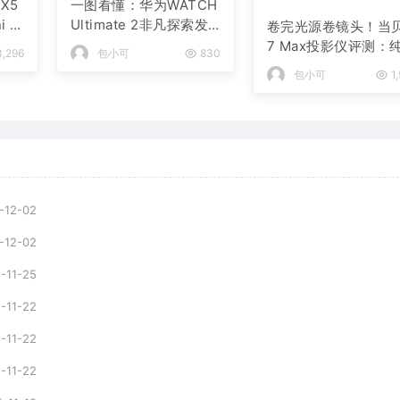
X5
一图看懂：华为WATCH
i L
Ultimate 2非凡探索发
卷完光源卷镜头！当
布 6499元起
7 Max投影仪评测：
,296
包小可
830
三色激光已普及 镜头
包小可
1
轴新赛道出现！
-12-02
-12-02
-11-25
-11-22
-11-22
-11-22