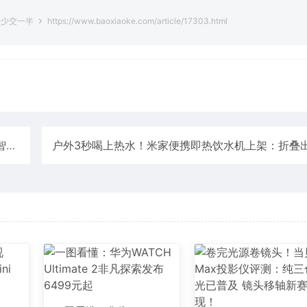
费少交一半
https://www.baoxiaoke.com/article/17303.html
能