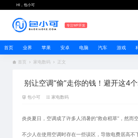
HI，包小可
专注WP开发
首页
业界
苹果
安卓
电脑
汽车
游戏
首页
家电数码
正文
别让空调“偷”走你的钱！避开这4个
包小可
家电数码
炎炎夏日，
空调
成了许多人消暑的“救命稻草”，然而
不少人在使用空调时存在一些误区，导致电费居高不