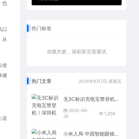
，也
热门标签
风口
，从
加载失败，请刷新页面重试
以使
体健
热门文章
2026年8月7日 星期五
无3C标识充电宝禁登机！深圳机场宣布提供免费暂存7天服务
2025-06-
1,206
29
上这
小米入局 中国智能眼镜销量暴增148% 可拍摄眼镜火了