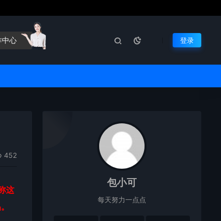
作中心
登录
452
包小可
称这
每天努力一点点
品。