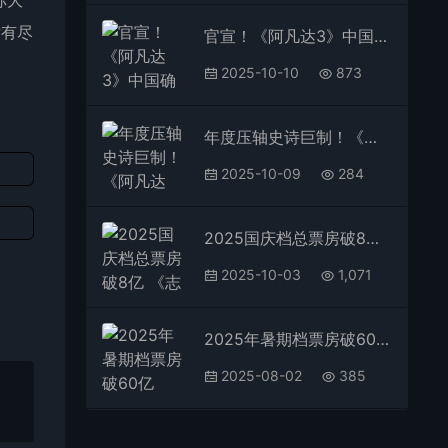
你大
没有尽
官宣！《阿凡达3》中国确认定档12月19日：卡梅隆将到海南岛参加首映礼
2025-10-10
873
年度压轴史诗巨制！《阿凡达3：火与烬》中国内地定档12月19日上映
2025-10-09
284
2025国庆档总票房破8亿 《志愿军：浴血和平》独占2亿排名第一
2025-10-03
1,071
2025年暑期档票房破60亿 《南京照相馆》断层领先
2025-08-02
385