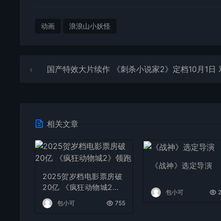
动画
浪浪山小妖怪
国产特效大片续作 《刺杀小说家2》定档10月1日 邓超演赤发
相关文章
《战神》选定导演
2025贺岁档电影票房破
20亿 《疯狂动物城2》
包小可
2
领跑
包小可
755