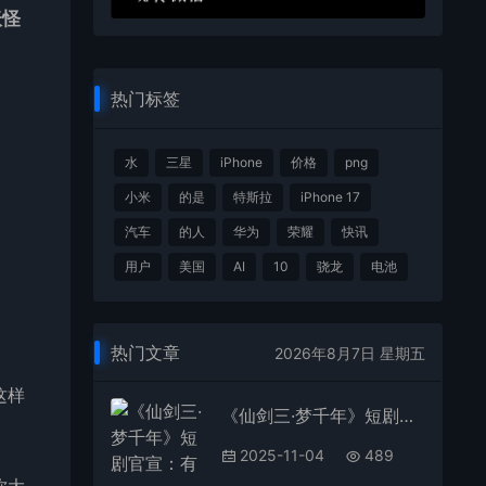
妖怪
热门标签
水
三星
iPhone
价格
png
小米
的是
特斯拉
iPhone 17
汽车
的人
华为
荣耀
快讯
用户
美国
AI
10
骁龙
电池
热门文章
2026年8月7日 星期五
这样
《仙剑三·梦千年》短剧官宣：有朝气、开心麻花共同开发制作
2025-11-04
489