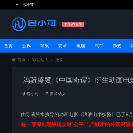
HI，包小可
专注WP开发
首页
业界
苹果
安卓
电脑
汽车
游戏
首页
影音达人
正文
冯骥盛赞《中国奇谭》衍生动画电
包小可
影音达人
由导演於水执导的
动画
电影《
浪浪山小妖怪
》已于8
是一部深刻理解观众对“公平”与“透明”的朴素渴