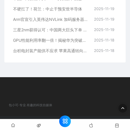
不硬扛了！荷兰：中止干预安世半导体
2025-11-19
Arm官宣引入英伟达NVLink 加码服务器CPU市场竞争
2025-11-19
三星2nm获得认可：中国两大巨头下单 1年贡献超34亿元
2025-11-19
GPU性能利用率翻一倍！揭秘华为突破性新技术：让英伟达成“自己”的芯片
2025-11-18
台积电封装产能供不应求 苹果高通转向英特尔寻求破局
2025-11-18
包小可-专业.有趣的科技自媒体
© 2020 包小可-专业.有趣的科技自媒体. All rights reserved
网站地
图
粤ICP备2024184932号-1