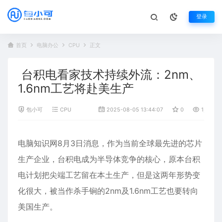
登录
首页
电脑办公
CPU
正文
台积电看家技术持续外流：2nm、
1.6nm工艺将赴美生产
包小可
CPU
2025-08-05 13:44:07
0
1,047
电脑知识网8月3日消息，作为当前全球最先进的芯片
生产企业，
台积电
成为半导体竞争的核心，原本台积
电计划把尖端工艺留在本土生产，但是这两年形势变
化很大，被当作杀手锏的2nm及1.6nm工艺也要转向
美国生产。