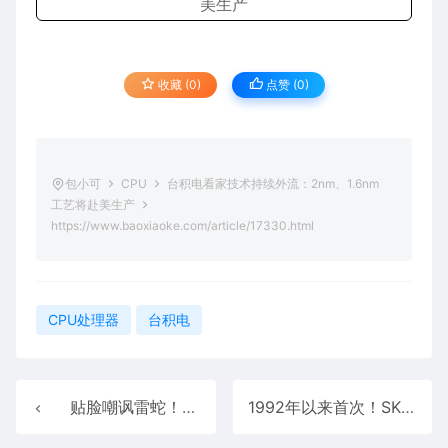
收藏 (0)
点赞 (
0
)
包小可
CPU
台积电看家技术持续外流：2nm、1.6nm
工艺将赴美生产
https://www.baoxiaoke.com/article/17330.html
CPU处理器
台积电
贴脸嘲讽雷蛇！烤面包机塞进一台完整 RTX 5060主机：免费送
1992年以来首次！SK海力士超越三星成全球最大内存制造商：HBM是成功关键