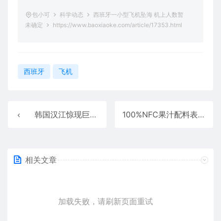
包小可
科学动态
西班牙一小型飞机坠海 机上人数暂
未确定
https://www.baoxiaoke.com/article/17353.html
西班牙
飞机
韩国汉江惊现巨型不明物体引恐慌：已有先例 可能又是浮漂
100%NFC果汁配料表第一位竟是水 专家：商家为博眼球的营销
相关文章
加载失败，请刷新页面重试