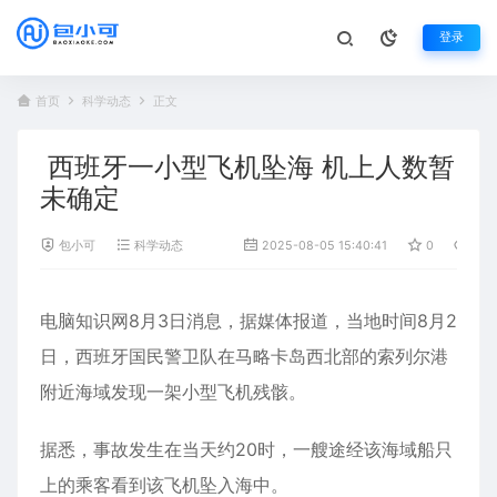
登录
首页
科学动态
正文
西班牙一小型飞机坠海 机上人数暂
未确定
包小可
科学动态
2025-08-05 15:40:41
0
932
电脑知识网8月3日消息，据媒体报道，当地时间8月2
日，
西班牙
国民警卫队在马略卡岛西北部的索列尔港
附近海域发现一架小型
飞机
残骸。
据悉，事故发生在当天约20时，一艘途经该海域船只
上的乘客看到该飞机坠入海中。