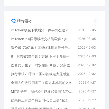
猜你喜欢
imToken钱包下载后第一件事怎么做？安全备份助记词是关键
2026-03-05
imToken 2.0国际版社交功能详解：如何通过好友找回钱包？
2026-03-05
造价超170亿元！挪威修建世界最长最深海底公路隧道
2025-12-03
6小时告破30年数学难题 亚里士多德一夜成名
2025-12-03
巴西女子生了一对双胞胎 两孩子父亲竟不是同一人！
2025-12-02
执行半径20千米！国内首款电力遥感监测领域系留飞艇首飞
2025-12-02
全国入冬进程图来了：南方多地提前入冬
2025-11-27
MIT新研究：AI已经可以取代美国11.7%劳动力
2025-11-27
如果身上有这个特点 小心自己是“吸渣体质”
2025-11-27
严重威胁本土动物 新西兰将在2050年前消灭240万只野猫
2025-11-25