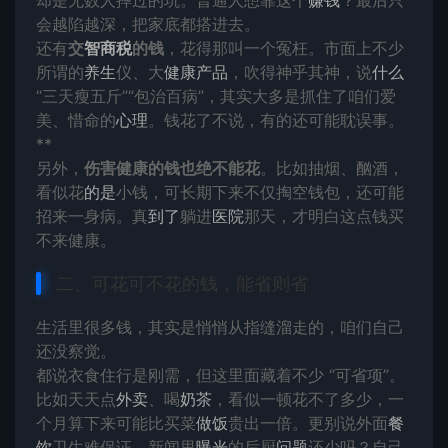
却是无数人摔过的坑。普通人想靠这个
赚钱
？最后只
会越陷越深，把家底都搭进去。
还有
交
智商税
的钱
，花得那叫一个冤枉。市面上不少
所谓的
养生
仪、大
健康
产品
，吹得神乎其神，说
什么
“三天瘦五斤”“包治百病”，其实大多是抓住了咱们爱
美、惜命的
心理
。钱花了不说，有的还可能耽误事。
**
另外，
伤害健康的钱也绝不能花
。比如抽烟、酗酒，
看似花
的是
小钱，可长期下来不仅掏空钱包，还可能
招来一身病。真
到了
躺进
医院
那天，才明白这点钱买
不来健康。
二、可花可不花的钱，能省则省
生活里很多钱，其实是悄悄从指缝溜走的，咱们自己
还没察觉。
都说衣食住行是刚需，但这里面藏着不少 “可省项”。
比如天天点
外卖
、喝
奶茶
，看似一顿花不了多少，一
个月算下来可能比买菜
做饭
贵出一倍。更别说外面
餐
饮
卫生难保证，新闻里
曝光
的后厨
问题
还少吗？自己