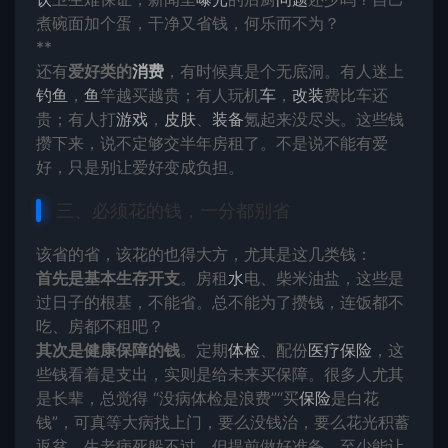
煮碗面加个蛋，干净又省钱，何乐而不为？
**
还有
爱好类的
消费
，有时候真是个无底洞。有人迷上
钓鱼
，
鱼
竿越买越贵；有人玩机
车
，
改装
费比车还
贵；有人打
游戏
，
皮肤
、
装备
氪起来没尽头。这些钱
攒下来，说不定够交半年房租了。不是说不能有爱
好，只是别让爱好变成负担。
三、必须花的钱，一分都别省
该省的省，该花的也得大方，尤其是这几类钱：
首先是基本生存开支
。房租
水
电、柴米油盐，这些是
过日子的根基，不能省。总不能为了攒钱，连饭都不
吃、房都不租吧？
其次是健康保障的钱
。定期
体检
、配份
医疗保险
，这
些钱看着是支出，实则是给未来买保障。很多人尤其
是长辈，总觉得 “没病体检是浪费”“买
保险
是白花
钱”，可真等大病找上门，要么没钱治，要么花光积蓄
返贫。生老病死躲不过，但提前做好准备，至少能让