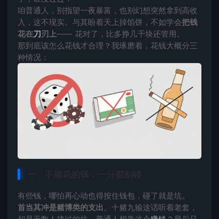
咱普通人，别指望一夜暴富，也别幻想突然拿到高收
入，这不现实。与其盼着天上掉馅饼，不如学会
把钱
花在
刀
刃上
—— 花对了，比多挣几千块还管用。
那到底该怎么花钱才合理？我琢磨着，花钱大概分三
种情况：
一、不能花的钱，一分都别碰
有些钱，哪怕再心动也得按住钱包，碰了就是坑。
首当其冲是赌博类的支出
。十赌九输这话听着老套，