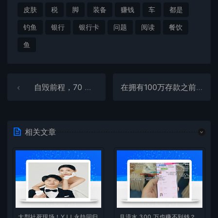
皮肤
税
脚
装备
赚钱
车
都是
钓鱼
银行
银行卡
问题
阅读
餐饮
鱼
自毁前程，70 万债务压顶：我的逃亡与迷茫
在拥有100万存款之前，你的第一目标应该是努力赚钱
相关文章
大型社死现场！YJJ 永劫回归
月流水 300 万也赚不到钱？