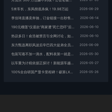
5米车长，东风彻底杀疯！19.98万起
2026-06-29
李佳琦直播卖奔驰，订金链接一出秒售罄！头部主播卖车，反而说明日子不好过了！
2026-06-14
190元榴莲“仅退款”商家遭“死亡恐吓”后，一女子买1100件衣服仅退款1000件！“仅退款”的尽头难道是踩缝纫机？
2026-06-10
热议多日！俞浩被禁言引全网讨论，如今微博官方首度公开回应
2026-06-10
东方甄选离职风波后辛巴四大徒弟全员离场！直播带货黄金时代落幕
2026-06-09
包装写着不加一滴水，配料表第一就是水，这届商家的文字游戏玩疯了
2026-05-30
以车重为计税依据正探讨！新能源车越来越重有的重达4吨比轻卡还重：专家痛批
2026-05-27
100%全自研国产显卡里程碑！砺算LX7G100首发评测：能玩3A就已是成功
2026-05-26