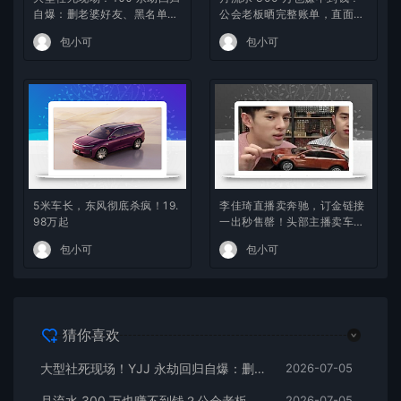
自爆：删老婆好友、黑名单躺
公会老板晒完整账单，直面黑
平 PDD，冠军白银局全员白
奴合同全网争议
包小可
包小可
给
5米车长，东风彻底杀疯！19.
李佳琦直播卖奔驰，订金链接
98万起
一出秒售罄！头部主播卖车，
反而说明日子不好过了！
包小可
包小可
猜你喜欢
大型社死现场！YJJ 永劫回归自爆：删老婆好友、黑名单躺平 PDD，冠军白银局全员白给
2026-07-05
月流水 300 万也赚不到钱？公会老板晒完整账单，直面黑奴合同全网争议
2026-07-05