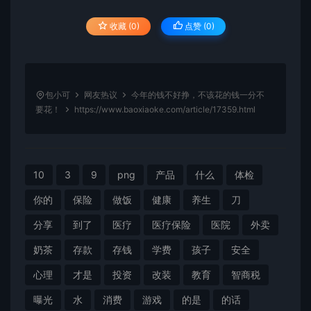
收藏 (0)
点赞 (
0
)
包小可
网友热议
今年的钱不好挣，不该花的钱一分不
要花！
https://www.baoxiaoke.com/article/17359.html
10
3
9
png
产品
什么
体检
你的
保险
做饭
健康
养生
刀
分享
到了
医疗
医疗保险
医院
外卖
奶茶
存款
存钱
学费
孩子
安全
心理
才是
投资
改装
教育
智商税
曝光
水
消费
游戏
的是
的话