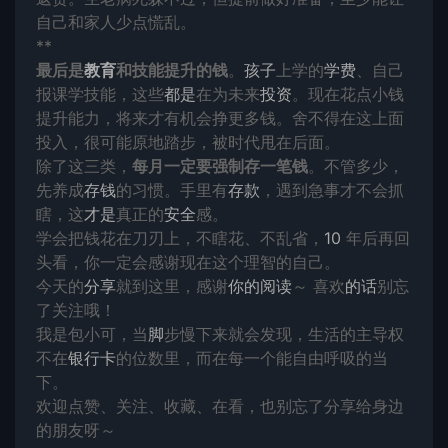
自己和家人少点慌乱。
**
最后是
教育
和技能提升的钱
。
孩子
上学的
学费
、自己
报课学技能，这些
都是
在为未来
投资
。现在花点小钱
提升能力，将来才有机会挣更多钱。舍不得在这上面
投入，很可能原地踏步，被时代甩在后面。
除了这三类，
每月一定要强制存一笔钱
。不管多少，
先养成
存钱
的习惯。手里有
存款
，遇到急事才不会抓
瞎，这
才是
真正的
安全
感。
学会把钱花在刀刃上，不瞎花、不乱省，
10
年后再回
头看，你一定会感谢现在这个理智的自己。
今天的
分享
就到这里，感谢
你的
阅读
～ 喜欢
的话
别忘
了关注哦！
我是包小可，当
脚
步慢下来就会发现，生活的主导权
不在
银行卡
的位数里，而在每一个能自由呼吸的当
下。
欢迎点赞、关注、收藏、在看，也别忘了分享给身边
的朋友呀～