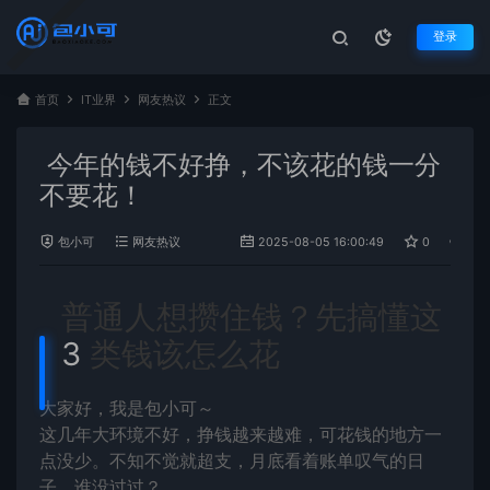
登录
首页
IT业界
网友热议
正文
今年的钱不好挣，不该花的钱一分
不要花！
包小可
网友热议
2025-08-05 16:00:49
0
1,15
普通人想攒住钱？先搞懂这
3
类钱该怎么花
大家好，我是包小可～
这几年大环境不好，挣钱越来越难，可花钱的地方一
点没少。不知不觉就超支，月底看着账单叹气的日
子，谁没过过？