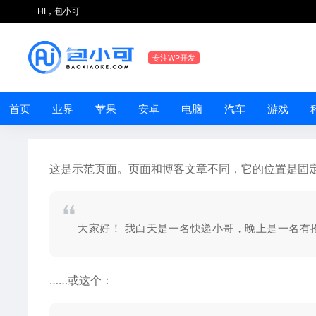
HI，包小可
专注WP开发
首页
业界
苹果
安卓
电脑
汽车
游戏
这是示范页面。页面和博客文章不同，它的位置是固
大家好！ 我白天是一名快递小哥，晚上是一名有
……或这个：