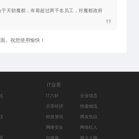
公司总部位于天朝魔都，有着超过两千名员工，对魔都政府
页面。祝您使用愉快！
IT业界
机
IT八卦
企业动态
共享经济
快递物流
仪
科技资讯
网友热议
网络安全
网络红人
器
自媒体
视点人物