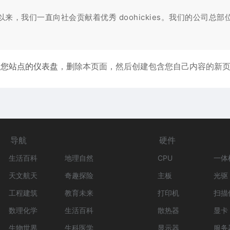
，自从建立以来，我们一直向社会贡献着优秀 doohickies。我们的
到
您站点的仪表盘
，删除本页面，然后创建包含您自己内容的新
导航
硬件
生活百科
地理自然
CPU
一体
天文航天
奇趣探险
主板
光驱
工程建筑
教育未来
打印机
扫描
数理化学
生活百科
散热器
显卡
生物世界
生科医学
显示器
服务