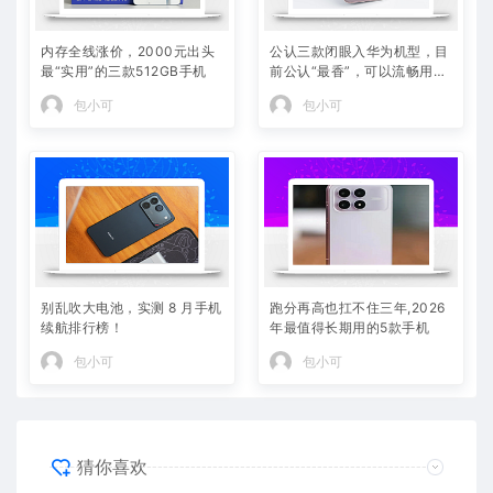
内存全线涨价，2000元出头
公认三款闭眼入华为机型，目
最“实用”的三款512GB手机
前公认“最香”，可以流畅用四
年
包小可
包小可
别乱吹大电池，实测 8 月手机
跑分再高也扛不住三年,2026
续航排行榜！
年最值得长期用的5款手机
包小可
包小可
猜你喜欢