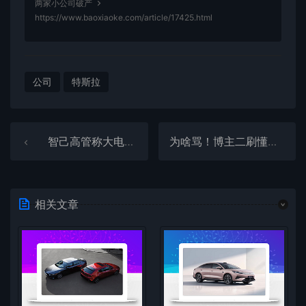
两家小公司破产
https://www.baoxiaoke.com/article/17425.html
公司
特斯拉
智己高管称大电池增程不是妥协 是给市场最好的答案
为啥骂！博主二刷懂车帝辅助驾驶实测感叹：别把你的命交给车企
相关文章