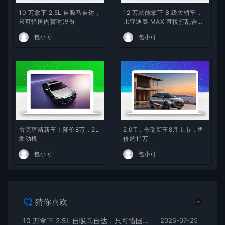
10 万拿下 2.5L 自吸马自达，
12 万就能拿下 B 级大轿车，
只可惜国内暂时没份
比亚迪秦 MAX 直接打乱合资
定价逻辑
包小可
包小可
雷克萨斯新车！降价8万，2L
2.0T，奇瑞新车8月上市，售
发动机
价约11万
包小可
包小可
猜你喜欢
10 万拿下 2.5L 自吸马自达，只可惜国内暂时没份
2026-07-25