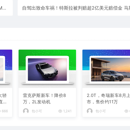
万
大轿
雷克萨斯新车！降价8
2.0T，奇瑞新车8月
 直接
万，2L发动机
市，售价约11万
666
包小可
1,241
包小可