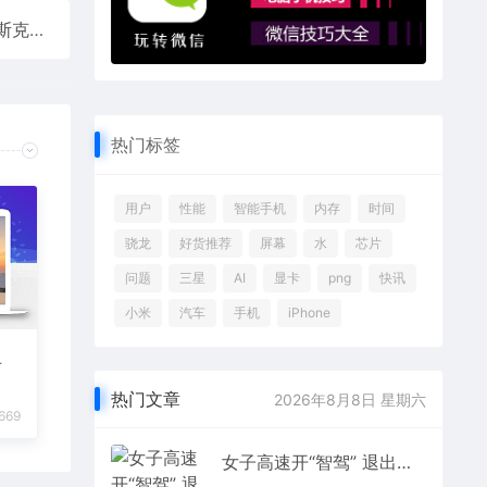
自驾出致命车祸！特斯拉被判赔超2亿美元赔偿金 马斯克：将上诉
热门标签
用户
性能
智能手机
内存
时间
骁龙
好货推荐
屏幕
水
芯片
问题
三星
AI
显卡
png
快讯
小米
汽车
手机
iPhone
上
热门文章
2026年8月8日 星期六
669
女子高速开“智驾” 退出后车辆突然偏离撞车