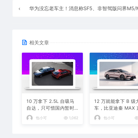
华为没忘老车主！消息称SF5、非智驾版问界M5/M7置换或增购直减4
相关文章
10 万拿下 2.5L 自吸马
12 万就能拿下 B 级
自达，只可惜国内暂时
车，比亚迪秦 MAX
没份
打乱合资定价逻辑
包小可
1,062
包小可