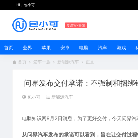
HI，包小可
专注WP开发
首页
业界
苹果
安卓
电脑
汽车
游戏
首页
爱车一族
新能源汽车
正文
问界发布交付承诺：不强制和捆绑销
包小可
新能源汽车
电脑知识网8月2日消息，为了更好交付，今天
问界
汽
从问界汽车发布的承诺可以看到，旨在让交付过程