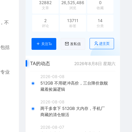
32882
26,525,486
0
文章
浏览
收藏
2
13711
14
，不
评论
标签
分类
进主页
关注Ta
发私信
（包括
TA的动态
2026年8月8日 星期六
由专业
2026-08-08
512GB 不用硬冲高价，三台降价旗舰
藏着捡漏逻辑
2026-08-08
两千多拿下 512GB 大内存，手机厂
商藏的清仓狠活
2026-08-07