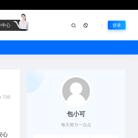
作中心
登录
730
包小可
每天努力一点点
安心