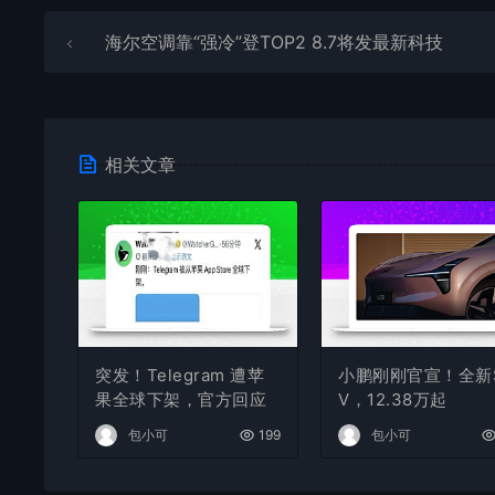
海尔空调靠“强冷”登TOP2 8.7将发最新科技
相关文章
突发！Telegram 遭苹
小鹏刚刚官宣！全新
果全球下架，官方回应
V，12.38万起
包小可
199
包小可