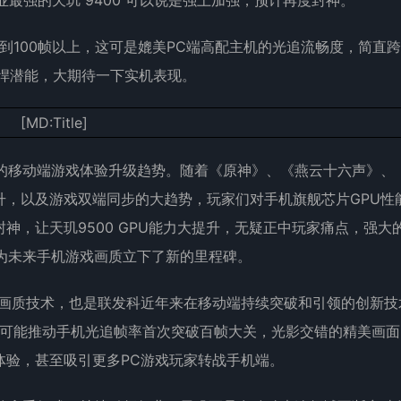
业最强的天玑 9400 可以说是强上加强，预计再度封神。
到100帧以上，这可是媲美PC端高配主机的光追流畅度，简直
的强悍潜能，大期待一下实机表现。
议的移动端游戏体验升级趋势。随着《原神》、《燕云十六声》、
升，以及游戏双端同步的大趋势，玩家们对手机旗舰芯片GPU性
神，让天玑9500 GPU能力大提升，无疑正中玩家痛点，强大
为未来手机游戏画质立下了新的里程碑。
的画质技术，也是联发科近年来在移动端持续突破和引领的创新技
有可能推动手机光追帧率首次突破百帧大关，光影交错的精美画面
体验，甚至吸引更多PC游戏玩家转战手机端。