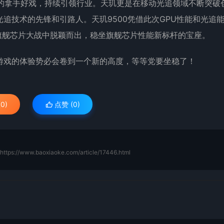
片的拿手好戏，持续引领行业。天玑更是在移动光追领域不断突破
追技术的先锋和引路人。天玑9500凭借此次GPU性能和光追
的旗舰芯片大战中脱颖而出，稳坐旗舰芯片性能新标杆的宝座。
游戏的体验势必会卷到一个新的高度，等等党要坐稳了！
0)
点赞 (
0
)
https://www.baoxiaoke.com/article/17446.html