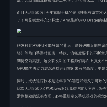
点，光追性能直接暴增超过40%，GPU相比上一代行
而且天玑9500让今年旗舰手机的光追帧率有望首次达
了！可见联发科充分释放了Arm最新GPU Drage
联发科此次GPU性能狂飙的背后，是数码圈近期热
塔》等热门手游对画质、特效、流畅度要求的不断攀
期待空前高涨。这次联发科的工程师们再次上演技术封
GPU能力将助力游戏画质达到前所未有的高度，更是
同时，光线追踪技术是近年来PC端游戏最炙手可热
此次天玑9500又在移动光追领域取得重大突破，极
滑到极致的流畅表现，必将重新定义手机游戏的视觉