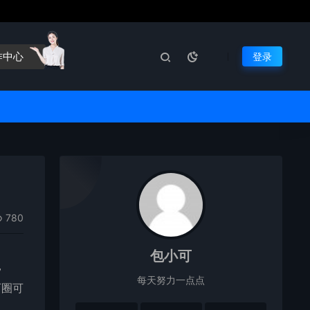
作中心
登录
780
包小可
，
每天努力一点点
可圈可