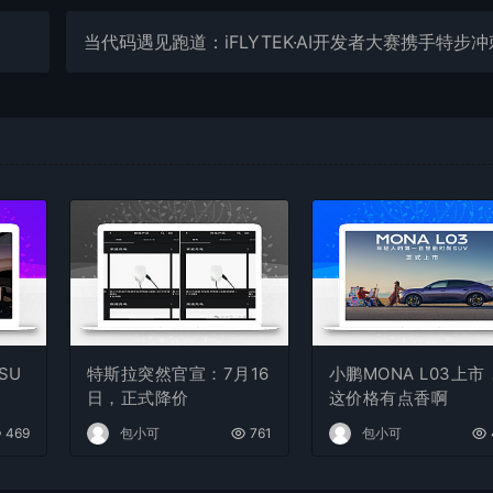
SU
特斯拉突然官宣：7月16
小鹏MONA L03上市
日，正式降价
这价格有点香啊
469
包小可
761
包小可