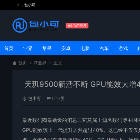
HI，包小可
专注WP开发
首页
业界
苹果
安卓
电脑
汽车
游戏
首页
IT业界
正文
天玑9500新活不断 GPU能效大增
包小可
IT业界
最近数码圈最劲爆的消息非它莫属！知名数码博主i冰
GPU能效较上一代提升居然超过40%。这已经不仅仅