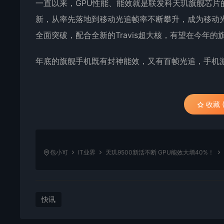
一直以来，GPU性能、能效就是联发科天玑旗舰芯
新，从率先落地到移动光追帧率不断攀升，成为移动光
全面突破，配合全新的Travis超大核，有望在今年
年底的旗舰手机既有封神能效，又有百帧光追，手机
收藏 (
包小可
IT业界
天玑9500新活不断 GPU能效大增40%！
快讯