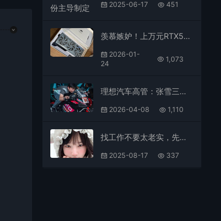
2025-06-17
451
羡慕嫉妒！上万元RTX5080订单虽取消仍送货客服：不用退、送你了
2026-01-
1,073
24
理想汽车高管：张雪三缸机绕开所有海外专利壁垒解决了国产大排摩托卡脖子问题
2026-04-08
1,110
找工作不要太老实，先混进去再说
2025-08-17
337