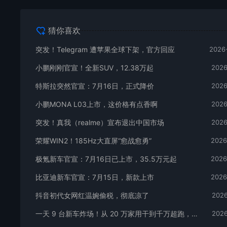
猜你喜欢
突发！Telegram 遭苹果全球下架，官方回应
2026
小鹏刚刚官宣！全新SUV，12.38万起
2026
特斯拉突然官宣：7月16日，正式降价
2026
小鹏MONA L03上市，这价格有点香啊
2026
突发！真我（realme）宣布退出中国市场
2026
荣耀WIN2！185Hz大直屏“愈战愈勇”
2026
极氪新车官宣：7月16日已上市，35.5万元起
2026
比亚迪新车官宣：7月15日，新款上市
2026
抖音初代女网红温婉偷税，彻底凉了
2026
一天 9 台新车炸场！从 20 万家用干到千万超跑，全价位全覆盖
2026