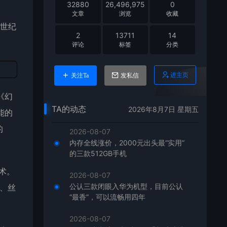
32880
26,496,975
0
文章
浏览
收藏
跨世纪
2
13711
14
评论
标签
分类
进主页
关注Ta
发私信
《幻
TA的动态
2026年8月7日 星期五
能的
的
2026-08-07
内存全线涨价，2000元出头最“实用”
的三款512GB手机
术。
2026-08-07
公认三款闭眼入华为机型，目前公认
、丝
“最香”，可以流畅用四年
2026-08-07