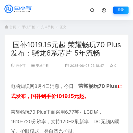
登录
首页
手机平板
安卓手机
正文
国补1019.15元起 荣耀畅玩70 Plus
发布：骁龙6系芯片 5年流畅
包小可
安卓手机
2025-08-05 23:18:47
0
466
电脑知识网8月4日消息，今日，
荣耀畅玩70 Plus
正
式发布，国补到手价1019.15元起。
荣耀
畅玩70 Plus正面采用6.77英寸LCD屏，
1610*720分辨率，支持120Hz刷新率、DC无频闪调
光、护眼模式、类自然光护眼。