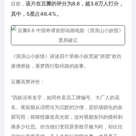
目前，
该片在豆瓣的评分为8.6，超3.8万人打分，
其中，5星占46.4%。
《浪浪山小妖怪》讲述四个草根小妖荒诞“拼团”效仿
唐僧师徒，逐梦西行取经路的故事。
豆瓣高赞评价：
“四妖没有名字，如同外卖员工牌编号、大厂人的花
名。黄鼠狼从话唠沦为沉默的沙僧，是职场驯化的血
腥写照；猩猩怪爆发高光前，连对视都发抖的模样刺
痛多少社恐。但当他们变回原形散尽修为时，却比任