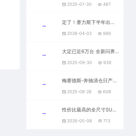
2025-07-30
487
定了！赛力斯下半年出海：海外销量占比拟达30%
2026-04-02
986
大定已近6万台 全新问界M7上市周报出炉：纯电版意外卖得很好
2025-09-30
939
梅赛德斯-奔驰清仓日产汽车股份：套现478.7亿日元
2025-08-28
608
性价比最高的全尺寸SUV！宝骏华境S上市：标配华为智能、14.98万起
2026-05-08
713