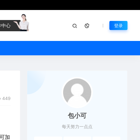
作中心
登录
449
包小可
每天努力一点点
托可加