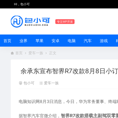
HI，包小可
专注WP开发
首页
业界
苹果
安卓
电脑
汽车
游戏
首页
爱车一族
正文
余承东宣布智界R7改款8月8日小订
包小可
爱车一族
电脑知识网8月3日消息，今日，华为常务董事、终端
据智界汽车官微介绍，
智界R7改款搭载主副驾双零重