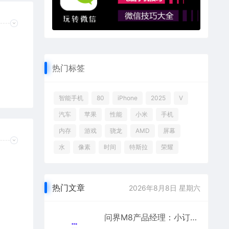
热门标签
智能手机
80
iPhone
2025
V
汽车
苹果
性能
小米
手机
内存
游戏
骁龙
AMD
屏幕
水
像素
时间
特斯拉
荣耀
热门文章
2026年8月8日 星期六
问界M8产品经理：小订预售价格非最终售价