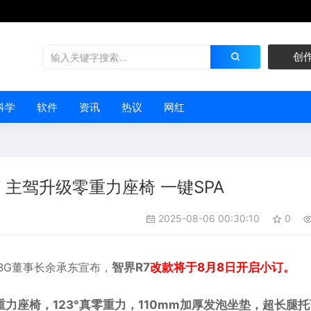
创
科学
软件
资讯
热议
网红
 主驾升级零重力座椅 一键SPA
2025-08-06 00:30:10
0
BG董事长
余承东
宣布，
智界R7
改款将于8月8日开启小订。
力座椅，123°真零重力，110mm加厚发泡坐垫，超长腿