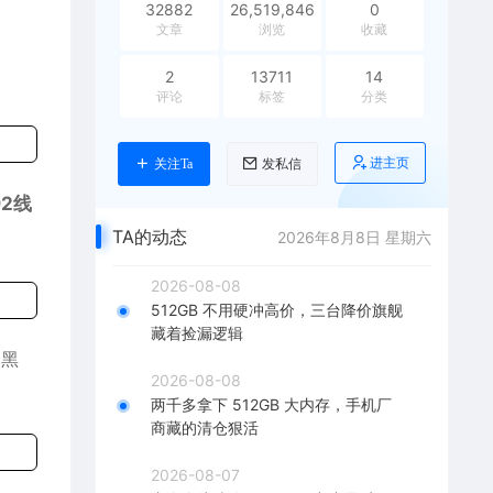
32882
26,519,846
0
文章
浏览
收藏
2
13711
14
评论
标签
分类
进主页
关注Ta
发私信
2线
TA的动态
2026年8月8日 星期六
2026-08-08
512GB 不用硬冲高价，三台降价旗舰
藏着捡漏逻辑
了黑
2026-08-08
两千多拿下 512GB 大内存，手机厂
商藏的清仓狠活
2026-08-07