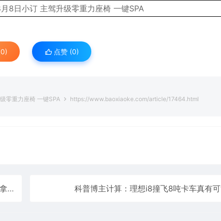
0)
点赞 (
0
)
级零重力座椅 一键SPA
https://www.baoxiaoke.com/article/17464.html
销冠
科普博主计算：理想i8撞飞8吨卡车真有