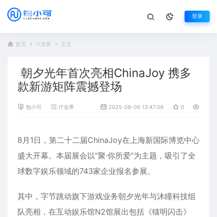
登录
首页
IT业界
正文
朝夕光年首次亮相ChinaJoy 携多
款新游矩阵震撼登场
包小可
IT业界
2025-08-06 13:47:06
0
593
8月1日，第二十二届ChinaJoy在上海新国际博览中心
盛大开幕。本届展会以“聚·你所爱”为主题，吸引了全
球数字娱乐领域的743家企业报名参展。
其中，字节跳动旗下游戏业务朝夕光年与沐瞳科技组
队亮相，在互动娱乐馆N2馆展出包括《镭明闪击》