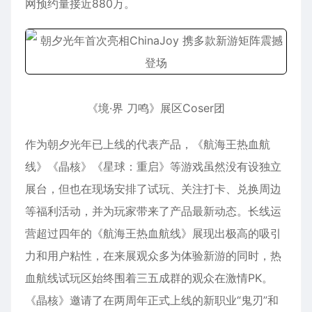
网预约量接近880万。
《境·界 刀鸣》展区Coser团
作为朝夕光年已上线的代表产品，《航海王热血航
线》《晶核》《星球：重启》等游戏虽然没有设独立
展台，但也在现场安排了试玩、关注打卡、兑换周边
等福利活动，并为玩家带来了产品最新动态。长线运
营超过四年的《航海王热血航线》展现出极高的吸引
力和用户粘性，在来展观众多为体验新游的同时，热
血航线试玩区始终围着三五成群的观众在激情PK。
《晶核》邀请了在两周年正式上线的新职业“鬼刃”和