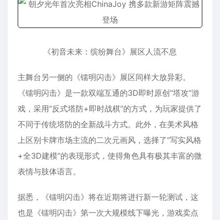
《初音未来：缤纷舞台》展区人流不息
主舞台另一侧的《镭明闪击》展区同样大放异彩。
《镭明闪击》是一款双端互通的3D即时原创“塔攻”游
戏，采用“反式塔防+即时战棋”的方式，为玩家提供了
不同于传统塔防的全新战斗方式。此外，在美术风格
上区别卡牌市场主流的二次元画风，选择了“写实风格
+全3D建模”的表现形式，使得角色具有极其丰富的微
表情与肢体语言。
据悉，《镭明闪击》将在近期将进行新一轮测试，这
也是《镭明闪击》第一次大规模线下曝光，游戏卖点