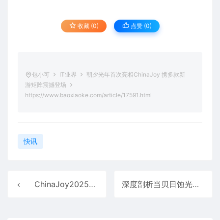
收藏 (0)
点赞 (
0
)
包小可
IT业界
朝夕光年首次亮相ChinaJoy 携多款新
游矩阵震撼登场
https://www.baoxiaoke.com/article/17591.html
快讯
ChinaJoy2025丨TCL华星“屏宇宙”进阶亮相 打造电竞显示产业发展新的增长极
深度剖析当贝日蚀光学引擎：从底层技术突破 看国产投影如何改写行业规则