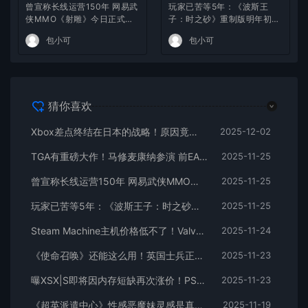
曾宣称长线运营150年 网易武
玩家已苦等5年：《波斯王
侠MMO《射雕》今日正式停
子：时之砂》重制版明年初发
运
布！
包小可
包小可
猜你喜欢
Xbox差点终结在日本的战略！原因竟因一款抱枕
2025-12-02
TGA有重磅大作！马修麦康纳参演 前EA开发者打造
2025-11-25
曾宣称长线运营150年 网易武侠MMO《射雕》今日正式停运
2025-11-25
玩家已苦等5年：《波斯王子：时之砂》重制版明年初发布！
2025-11-25
Steam Machine主机价格低不了！Valve不会亏本补贴
2025-11-24
《使命召唤》还能这么用！英国士兵正使用电子游戏提升“战备水平”
2025-11-23
曝XSX|S即将因内存短缺再次涨价！PS5境况则好很多
2025-11-23
《超英派遣中心》性感恶魔妹灵感是真人：百万级女网红
2025-11-19