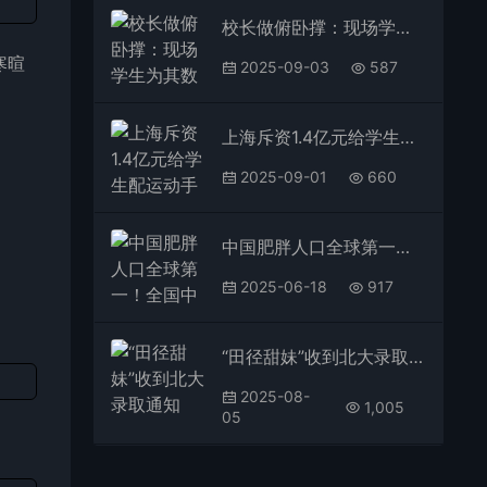
校长做俯卧撑：现场学生为其数数
寒暄
2025-09-03
587
上海斥资1.4亿元给学生配运动手环引热议 均价不超229元：教育局回应免费发
2025-09-01
660
中国肥胖人口全球第一！全国中小学将每天一节体育课 重庆保证每天不少于2小时
2025-06-18
917
“田径甜妹”收到北大录取通知书：颜值与实力并存
2025-08-
1,005
05