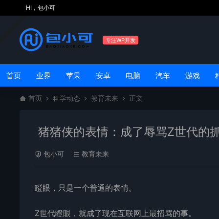
HI，包小可
专注WP开发
首页
业界
苹果
安卓
电脑
汽车
游戏
首页
科学动态
教育未来
正文
猪猪侠的表情：成了辱骂Z世代的
包小可
教育未来
瞪眼，只是一个普通的
表情
。
Z世代瞪眼，就成了现在互联网上最招骂的事。