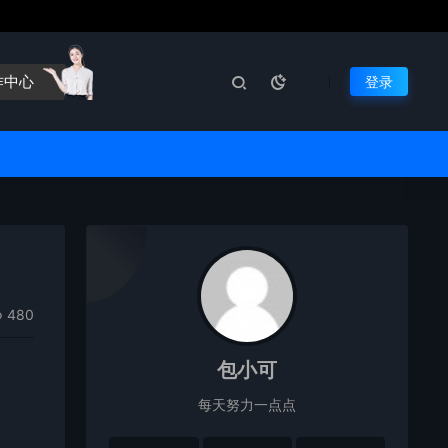
作中心
登录
480
包小可
每天努力一点点