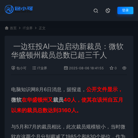
登录
首页
IT业界
正文
一边狂投AI一边启动新裁员：微软
华盛顿州裁员总数已超三千人
包小可
IT业界
2025-08-06 18:41:55
0
668
电脑知识网8月6日消息，据报道，
公开文件显示，
微软
在华盛顿州又
裁员
40人，使其在该州自五月
以来的裁员总数达到3160人。
与5月和7月的裁员相比，此次裁员规模较小，当时微
软在这两个月分别裁减了1985个和830个岗位，作为