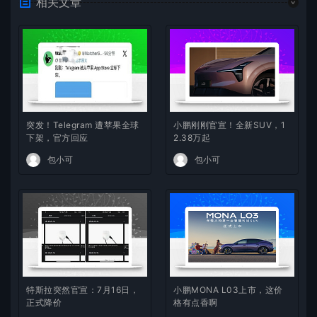
相关文章
突发！Telegram 遭苹果全球
小鹏刚刚官宣！全新SUV，1
下架，官方回应
2.38万起
包小可
包小可
特斯拉突然官宣：7月16日，
小鹏MONA L03上市，这价
正式降价
格有点香啊