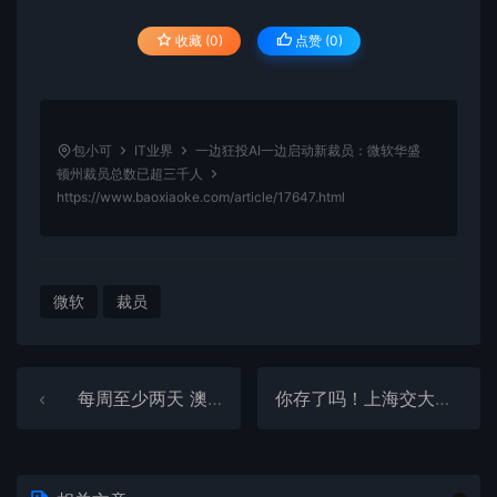
收藏 (0)
点赞 (
0
)
包小可
IT业界
一边狂投AI一边启动新裁员：微软华盛
顿州裁员总数已超三千人
https://www.baoxiaoke.com/article/17647.html
微软
裁员
每周至少两天 澳大利亚一州拟将居家办公合法化
你存了吗！上海交大教授建议10岁开始存养老钱最划算 直言复利效应惊人