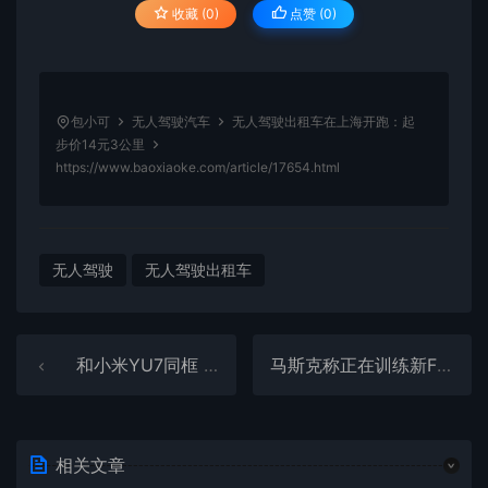
收藏 (0)
点赞 (
0
)
包小可
无人驾驶汽车
无人驾驶出租车在上海开跑：起
步价14元3公里
https://www.baoxiaoke.com/article/17654.html
无人驾驶
无人驾驶出租车
和小米YU7同框 新款智界R7实车曝光：二选一做出你的选择
马斯克称正在训练新FSD模型：约十倍参数 最快下月底发布
相关文章