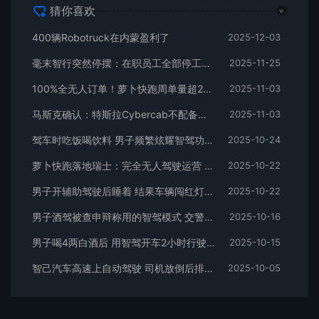
猜你喜欢
400辆Robotruck在内蒙盈利了
2025-12-03
毫末智行突然停摆：在职员工全部停工放假 有人被拖欠工资
2025-11-25
100%全无人订单！萝卜快跑周单量超25万单
2025-11-03
马斯克确认：特斯拉Cybercab不配备方向盘和踏板！2026年二季度下线
2025-11-03
驾车时吃饭喝饮料 男子频繁炫耀智驾功能被查：罚款加扣分
2025-10-24
萝卜快跑落地瑞士：完全无人驾驶运营 10重安全冗余
2025-10-22
男子开辅助驾驶后睡着 结果车辆闯红灯还撞护栏
2025-10-22
男子酒驾被查申辩称用的智驾模式 交警：酒后智驾也是酒驾
2025-10-16
男子喝4两白酒后 用智驾开车2小时行驶约200公里！结果被判刑
2025-10-15
智己汽车高速上自动驾驶 司机放倒后排座椅盖被子睡觉
2025-10-05