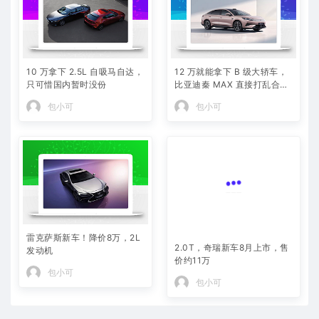
10 万拿下 2.5L 自吸马自达，
12 万就能拿下 B 级大轿车，
只可惜国内暂时没份
比亚迪秦 MAX 直接打乱合资
定价逻辑
包小可
包小可
雷克萨斯新车！降价8万，2L
2.0T，奇瑞新车8月上市，售
发动机
价约11万
包小可
包小可