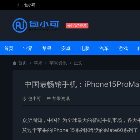
HI，包小可
专注WP开发
首页
业界
苹果
安卓
电脑
汽车
游戏
首页
苹果
苹果资讯
正文
中国最畅销手机：iPhone15ProM
包小可
苹果资讯
众所周知，中国作为全球最大的智能手机市场，各大
莫过于苹果的iPhone 15系列和
华为
的Mate60系