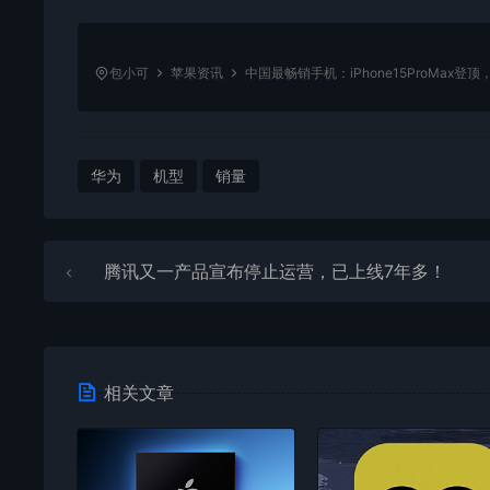
包小可
苹果资讯
中国最畅销手机：iPhone15ProMax登顶，
华为
机型
销量
腾讯又一产品宣布停止运营，已上线7年多！
相关文章