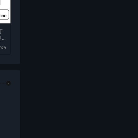
于
过
978