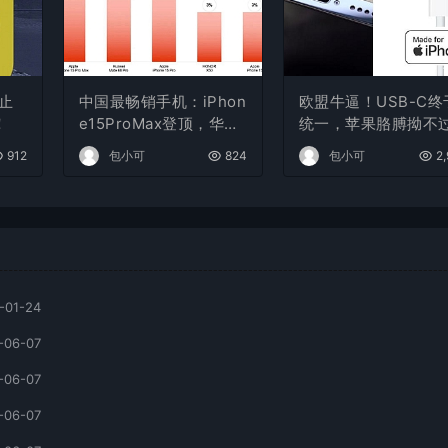
止
中国最畅销手机：iPhon
欧盟牛逼！USB-C终
！
e15ProMax登顶，华为
统一，苹果胳膊拗不
Mate60 Pro排名第二
大腿
912
包小可
824
包小可
2,
-01-24
-06-07
-06-07
-06-07