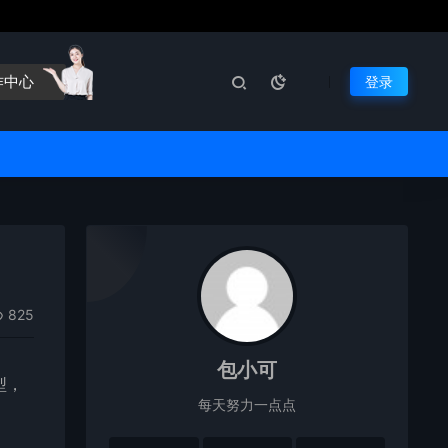
作中心
登录
825
包小可
型
，
每天努力一点点