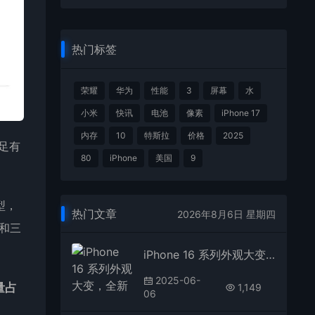
热门标签
荣耀
华为
性能
3
屏幕
水
小米
快讯
电池
像素
iPhone 17
内存
10
特斯拉
价格
2025
不足有
80
iPhone
美国
9
机型，
热门文章
2026年8月6日 星期四
4和三
iPhone 16 系列外观大变，全新相机岛设计！
2025-06-
量占
1,149
06