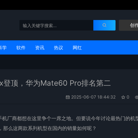
创
科学
软件
资讯
热议
网红
ax登顶，华为Mate60 Pro排名第二
2025-06-07 18:44:32
0
手机厂商都想在这里争个一席之地。但要说今年讨论最热门的
机
列了，那么这两款系列机型在国内的
销量
如何呢？