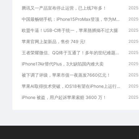
腾讯又一产品宣布停止运营，已上线7年多！
2025
中国最畅销手机：iPhone15ProMax登顶，华为Mate60 Pro排名第二
2025
欧盟牛逼！USB-C终于统一，苹果胳膊拗不过大腿
2025
苹果官网上架新品，售价 749 元!
2025
王者荣耀微信、QQ终于互通了！多年的世纪难题解决了
2025
iPhone17Air替代Plus，3大缺陷国内难大卖
2025
被下调了评级，苹果市值一夜蒸发7660亿元！
2025
苹果AI取得技术突破，iOS18有望在iPhone上运行Apple GPT
2025
iPhone 被盗，用户起诉苹果索赔 3600 万！
2025