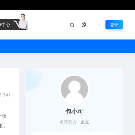
作中心
登录
3,341
包小可
一夜
每天努力一点点
低。