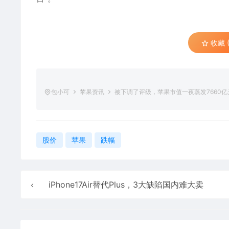
收藏 (
包小可
苹果资讯
被下调了评级，苹果市值一夜蒸发7660
股价
苹果
跌幅
iPhone17Air替代Plus，3大缺陷国内难大卖