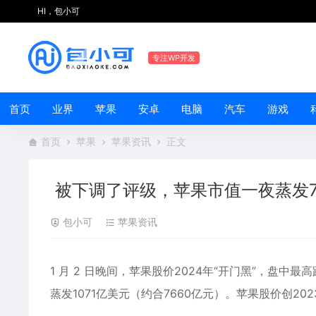
HI，包小可
专注WP开发
首页
业界
苹果
安卓
电脑
汽车
游戏
首页
苹果
苹果资讯
正文
被下调了评级，苹果市值一夜蒸发7
包小可
苹果资讯
1 月 2 日晚间，
苹果
股价
2024年“开门黑”，盘中最高
蒸发1071亿美元（约合7660亿元）。苹果股价创20