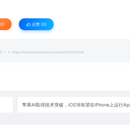
0)
点赞 (
0
)
亿元！
https://www.baoxiaoke.com/article/325.html