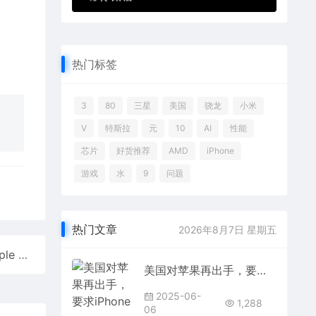
热门标签
3
80
三星
美国
骁龙
小米
V
特斯拉
元
10
AI
性能
芯片
好货推荐
AMD
iPhone
游戏
水
9
问题
热门文章
2026年8月7日 星期五
苹果AI取得技术突破，iOS18有望在iPhone上运行Apple GPT
美国对苹果再出手，要求iPhone不得禁止第三方维修
2025-06-
1,288
06