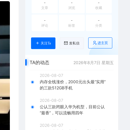
-
-
-
文章
浏览
收藏
-
-
-
评论
标签
分类
进主页
关注Ta
发私信
TA的动态
2026年8月7日 星期五
2026-08-07
内存全线涨价，2000元出头最“实用”
的三款512GB手机
2026-08-07
公认三款闭眼入华为机型，目前公认
“最香”，可以流畅用四年
2026-08-07