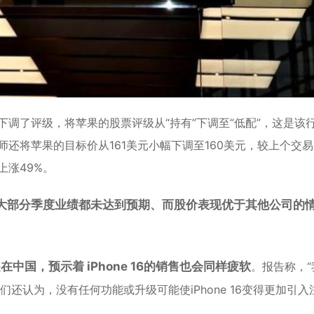
调了评级，将苹果的股票评级从“持有”下调至“低配”，这是该
师还将苹果的目标价从161美元小幅下调至160美元，较上个交
上涨49%。
大部分季度业绩都未达到预期、而股价表现优于其他公司的
是在中国，预示着 iPhone 16的销售也会同样疲软
。报告称，“
我们还认为，没有任何功能或升级可能使iPhone 16变得更加引入