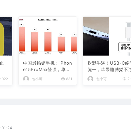
止
中国最畅销手机：iPhon
欧盟牛逼！USB-C终
！
e15ProMax登顶，华为
统一，苹果胳膊拗不
Mate60 Pro排名第二
大腿
922
包小可
831
包小可
2,
-01-24