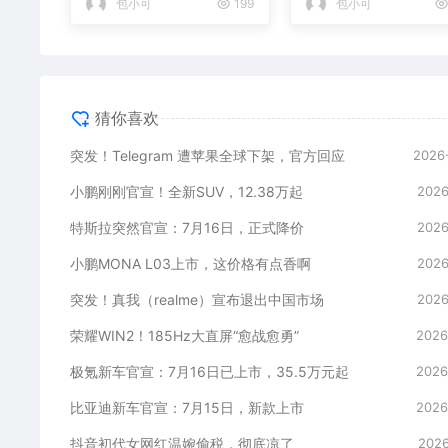
包小可
199
包小可
猜你喜欢
突发！Telegram 遭苹果全球下架，官方回应
2026
小鹏刚刚官宣！全新SUV，12.38万起
2026
特斯拉突然官宣：7月16日，正式降价
2026
小鹏MONA L03上市，这价格有点香啊
2026
突发！真我（realme）宣布退出中国市场
2026
荣耀WIN2！185Hz大直屏“愈战愈勇”
2026
极氪新车官宣：7月16日已上市，35.5万元起
2026
比亚迪新车官宣：7月15日，新款上市
2026
抖音初代女网红温婉偷税，彻底凉了
2026