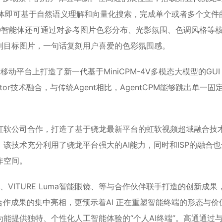
智能体即可基于自然语义理解和向量化搜索，完成单个或者多个文件
O智能体还可通过对参考图片色彩分布、光影氛围、色调风格等
到目标图片，一句话复刻用户喜爱的色彩氛围感。
平台上打造了新一代基于MiniCPM-4V多模态大模型的GUI
trator技术融合，与传统Agent相比，AgentCPM能够跳出单一固
虹软公司合作，打造了基于骁龙最新平台的虹软视频超域融合技
该技术充分利用了骁龙平台强大的AI能力，同时和ISP的融合也
作空间。
ses、VITURE Luma智能眼镜、等与合作伙伴联手打造的创新成果
合作成果的集中亮相，更预示着AI 正在重塑智能终端的形态与价
能提供独特、个性化人工智能体验的“个人AI终端”。高通通过