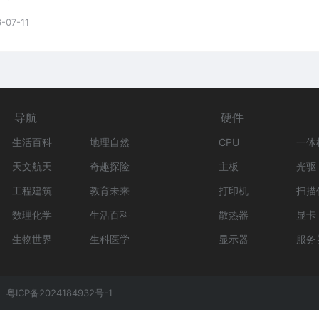
-07-11
导航
硬件
生活百科
地理自然
CPU
一体
天文航天
奇趣探险
主板
光驱
工程建筑
教育未来
打印机
扫描
数理化学
生活百科
散热器
显卡
生物世界
生科医学
显示器
服务
粤ICP备2024184932号-1