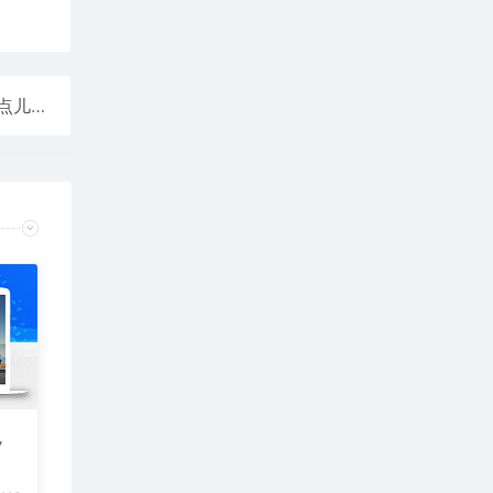
刘强东现身乌镇互联网大会：嘱咐记者把照片拍好看点儿！
，