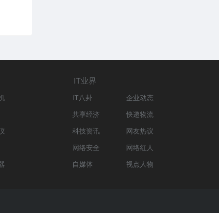
IT业界
机
IT八卦
企业动态
共享经济
快递物流
仪
科技资讯
网友热议
网络安全
网络红人
器
自媒体
视点人物