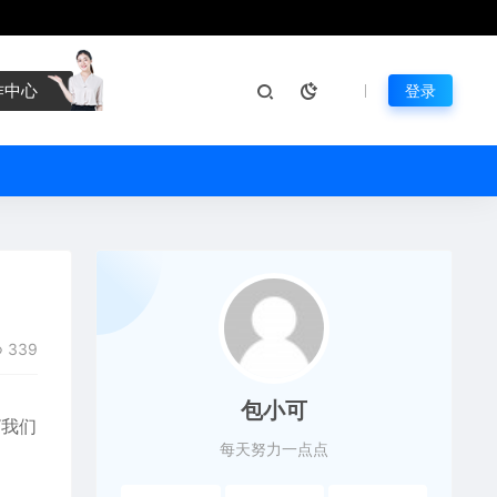
作中心
登录
339
包小可
“我们
每天努力一点点