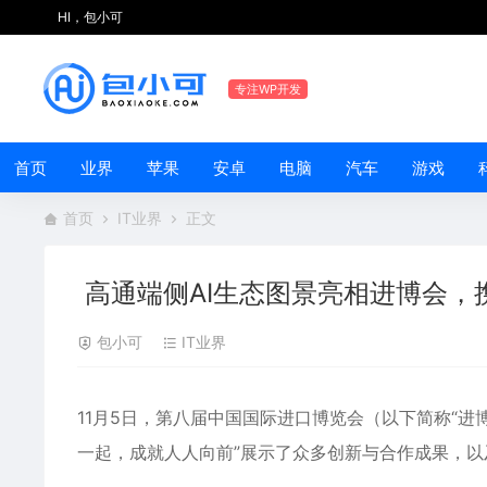
HI，包小可
专注WP开发
首页
业界
苹果
安卓
电脑
汽车
游戏
首页
IT业界
正文
高通端侧AI生态图景亮相进博会，
包小可
IT业界
11月5日，第八届中国国际进口博览会（以下简称“进
一起，成就人人向前”展示了众多创新与合作成果，以