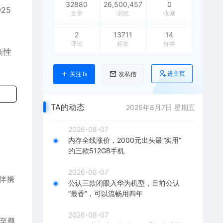
32880
26,500,457
0
25
文章
浏览
收藏
2
13711
14
评论
标签
分类
新性
进主页
关注Ta
发私信
TA的动态
2026年8月7日 星期五
2026-08-07
内存全线涨价，2000元出头最“实用”
的三款512GB手机
2026-08-07
伴携
公认三款闭眼入华为机型，目前公认
“最香”，可以流畅用四年
2026-08-07
8至尊