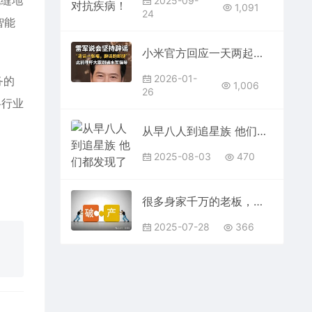
无缝地
2025-09-
1,091
24
智能
小米官方回应一天两起车辆起火事件！动力电池均处于正常状态不信谣、不传谣
2026-01-
务的
1,006
26
各行业
从早八人到追星族 他们都发现了生活里的小确幸
2025-08-03
470
很多身家千万的老板，破产了就很难再翻身，这是为什么？
2025-07-28
366