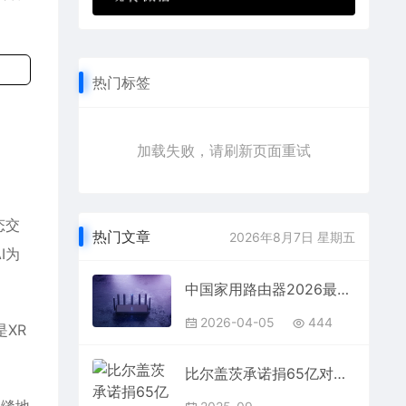
热门标签
加载失败，请刷新页面重试
态交
热门文章
2026年8月7日 星期五
I为
中国家用路由器2026最新销量排行出炉：华为、普联、小米前三
2026-04-05
444
XR
比尔盖茨承诺捐65亿对抗疾病！呼吁停止减少卫生经费