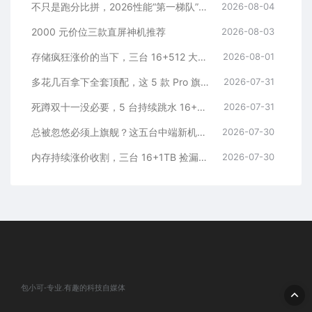
不只是跑分比拼，2026性能“第一梯队”的旗舰手机
2026-08-04
2000 元价位三款直屏神机推荐
2026-08-03
存储疯狂涨价的当下，三台 16+512 大存储旗舰，一步告别清内存内耗
2026-08-01
多花几百拿下全套顶配，这 5 款 Pro 旗舰，一步到位用好多年
2026-07-31
死蹲双十一没必要，5 台持续跳水 16+512 机型，一步稳用五年
2026-07-31
总被忽悠必须上旗舰？这五台中端新机，踏踏实实流畅五年
2026-07-30
内存持续涨价收割，三台 16+1TB 捡漏神机，安稳流畅用五年
2026-07-30
包小可-专业.有趣的科技自媒体