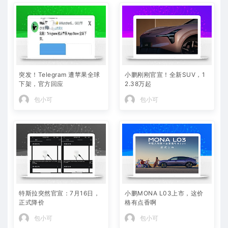
突发！Telegram 遭苹果全球
小鹏刚刚官宣！全新SUV，1
下架，官方回应
2.38万起
包小可
包小可
特斯拉突然官宣：7月16日，
小鹏MONA L03上市，这价
正式降价
格有点香啊
包小可
包小可