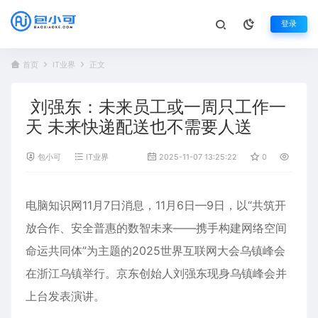
登录
首页
IT业界
正文
刘强东：未来员工或一周只工作一
天 未来快递配送也不需要人送
包小可
IT业界
2025-11-07 13:25:22
0
348
电脑知识网11月7日消息，11月6日—9日，以“共筑开
放合作、安全普惠的数智未来——携手构建网络空间
命运共同体”为主题的2025世界互联网大会乌镇峰会
在浙江乌镇举行。
京东
创始人
刘强东
现身乌镇峰会并
上台发表演讲。