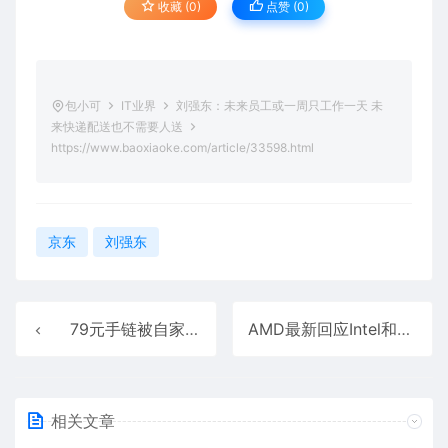
收藏 (0)
点赞 (
0
)
包小可
IT业界
刘强东：未来员工或一周只工作一天 未
来快递配送也不需要人送
https://www.baoxiaoke.com/article/33598.html
京东
刘强东
79元手链被自家主播吐槽太贵 泡泡玛特回应直播事故：称不会开除涉事员工
AMD最新回应Intel和NVIDIA合作：带来更大定价压力！
相关文章