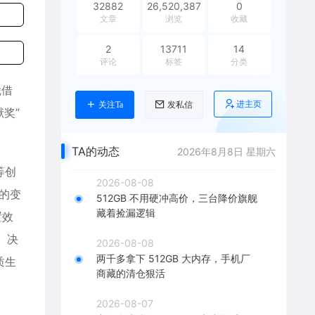
32882
26,520,387
0
文章
浏览
收藏
2
13711
14
评论
标签
分类
凭借
进主页
关注Ta
发私信
奖”
TA的动态
2026年8月8日 星期六
等创
2026-08-08
的变
512GB 不用硬冲高价，三台降价旗舰
藏着捡漏逻辑
置效
、决
2026-08-08
两千多拿下 512GB 大内存，手机厂
质生
商藏的清仓狠活
2026-08-07