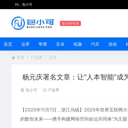
HI，包小可
专注WP开发
首页
业界
苹果
安卓
电脑
汽车
游戏
首页
IT业界
正文
杨元庆署名文章：让“人本智能”成
包小可
IT业界
【2025年11月7日，浙江乌镇】2025年世界互联
的数智未来——携手构建网络空间命运共同体”为主