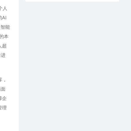
个人
AI
级智能
的本
人超
习进
库，
面面
障企
管理