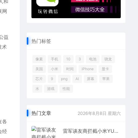
人和
联网
公益
热门标签
技术
像素
手机
10
3
电池
骁龙
美国
小米
时间
iPhone
显卡
芯片
9
png
AI
屏幕
苹果
水
游戏
性能
热门文章
2026年8月8日 星期六
在各
雷军谈友商拦截小米YU7话术：已经诋毁了 大可不必
会经