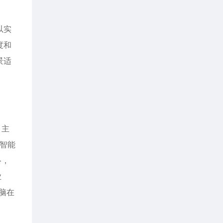
以实
度和
景适
。
，主
工智能
络，
业
脑在