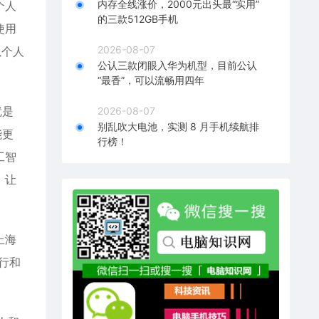
内存全线涨价，2000元出头最“实用”
个人
的三款512GB手机
使用
2026-08-07
以个人
公认三款闭眼入华为机型，目前公认
“最香”，可以流畅用四年
就是
2026-08-07
别乱吹大电池，实测 8 月手机续航排
能更
行榜！
工智
，让
。
上海
行和