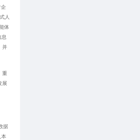
对企
式人
能体
信息
，并
，重
发展
数据
人本