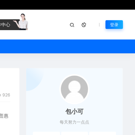
作中心
登录
926
包小可
普惠
每天努力一点点