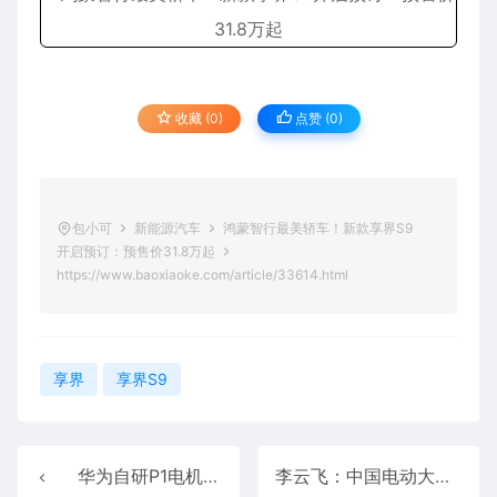
收藏 (0)
点赞 (
0
)
包小可
新能源汽车
鸿蒙智行最美轿车！新款享界S9
开启预订：预售价31.8万起
https://www.baoxiaoke.com/article/33614.html
享界
享界S9
华为自研P1电机实物首次曝光： 发电功率密度高于行业10% 150km/h高速巡航不亏电
李云飞：中国电动大巴没发生过恶性燃烧事件 比亚迪将坚持磷酸铁锂路线