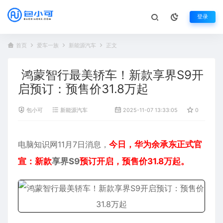
登录
首页
爱车一族
新能源汽车
正文
鸿蒙智行最美轿车！新款享界S9开
启预订：预售价31.8万起
包小可
新能源汽车
2025-11-07 13:33:05
0
72
电脑知识网11月7日消息，
今日，华为余承东正式官
宣：新款
享界S9
预订开启，预售价31.8万起。