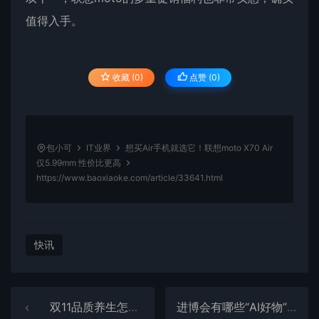
值得入手。
收藏 (0)
点赞 (
0
)
包小可
IT业界
想买Air手机就选它！联想moto X70 Air
仅5.99mm 性价比更高
https://www.baoxiaoke.com/article/33641.html
快讯
双11品质养生怎么选 跟着榜单首选“榜一”小熊电器养生壶
进博会有哪些“AI好物” 三星展台藏着许多黑科技