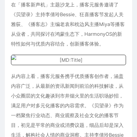
在「播客新声机」主题沙龙上，播客元服务邀请了
《贝望录》主持李倩玲Bessie、狂喜播客节发起人关
雅荻、《播客志》主编老袁和枕边风主播Miya等播客
从业者，共同探讨在鸿蒙生态下，HarmonyOS的新
特性如何与优质内容结合，创新播客体验。
从内容上看，播客元服务携手优质播客创作者，涵盖
内容广泛，从最新的资讯新闻到前沿的科技解读，从
小众圈层的文化趣谈到市井烟火里的生活职场妙招，
满足用户对多元化播客的内容需求。《贝望录》作为
一档聚焦行业动态、商业观察及社会文化的播客节
目，初见是平常的商业或消费议题，细品后却是深入
生活，解构社会人情的商业洞察。主持李倩玲Bessie