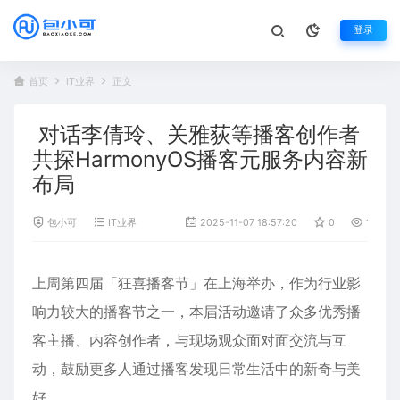
登录
首页
IT业界
正文
对话李倩玲、关雅荻等播客创作者
共探HarmonyOS播客元服务内容新
布局
包小可
IT业界
2025-11-07 18:57:20
0
1,053
上周第四届「狂喜播客节」在上海举办，作为行业影
响力较大的播客节之一，本届活动邀请了众多优秀播
客主播、内容创作者，与现场观众面对面交流与互
动，鼓励更多人通过播客发现日常生活中的新奇与美
好。