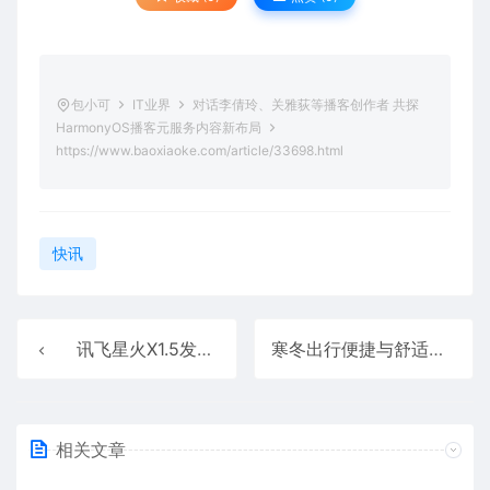
包小可
IT业界
对话李倩玲、关雅荻等播客创作者 共探
HarmonyOS播客元服务内容新布局
https://www.baoxiaoke.com/article/33698.html
快讯
讯飞星火X1.5发布 讯飞办公本X5焕新升级：软硬一体让AI更懂你
寒冬出行便捷与舒适兼得 问界新M5 Ultra凭实力助您告别烦恼
相关文章