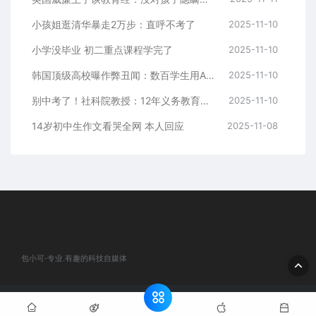
小孩姐逛清华暴走2万步：直呼不考了
2025-11-10
小学没毕业 初二重点课程学完了
2025-11-10
韩国顶级高校曝作弊丑闻：数百学生用AI参加考试
2025-11-10
别中考了！社科院教授：12年义务教育条件已成熟 有利于培养高素质人才
2025-11-10
14岁初中生作文看哭全网 本人回应
2025-11-08
包小可-专业.有趣的科技自媒体
© 2020 包小可-专业.有趣的科技自媒体. All rights reserved
网站地
图
粤ICP备2024184932号-1