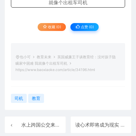
收藏 (0)
点赞 (
0
)
包小可
教育未来
英国威廉王子谈教育经：没对孩子隐
瞒家中困难 我就像个出租车司机
https://www.baoxiaoke.com/article/34196.html
司机
教育
水上跨国公交来了！坐气垫船5分钟可直达俄罗斯
读心术即将成为现实 科学家成功将脑电波转化为文字