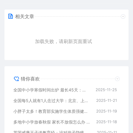
相关文章
加载失败，请刷新页面重试
猜你喜欢
全国中小学寒假时间出炉 最长45天：家长吵翻了 放假太长耽误孩子学习吗
2025-11-25
全国每5人就有1人念过大学：北京、上海、天津人口学历最高！
2025-11-21
小胖子太多！教育部实施学生体质强健计划：中小学生每天体育课不低于2小时
2025-11-19
多地中小学放春秋假 家长不放假怎么办 专家建议：落实带薪休假制度
2025-11-18
英国威廉王子谈教育经：没对孩子隐瞒家中困难 我就像个出租车司机
2025-11-11