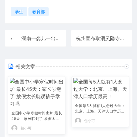
学生
教育部
湖南一婴儿一出生就15岁：在-196℃环境下被唤醒
杭州宣布取消灵隐寺门票：需提前预约
相关文章
全国每5人就有1人念过大学：
北京、上海、天津人口学历最
全国中小学寒假时间出炉 最长
高！
45天：家长吵翻了 放假太长
包小可
耽误孩子学习吗
包小可