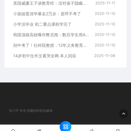
英国威廉王子谈教育经：没对孩子隐瞒家中困难 我就像个出租车司机
2025-11-11
小孩姐逛清华暴走2万步：直呼不考了
2025-11-10
小学没毕业 初二重点课程学完了
2025-11-10
韩国顶级高校曝作弊丑闻：数百学生用AI参加考试
2025-11-10
别中考了！社科院教授：12年义务教育条件已成熟 有利于培养高素质人才
2025-11-10
14岁初中生作文看哭全网 本人回应
2025-11-08
包小可-专业.有趣的科技自媒体
© 2020 包小可-专业.有趣的科技自媒体. All rights reserved
网站地