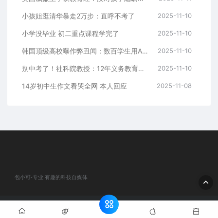
小孩姐逛清华暴走2万步：直呼不考了
2025-11-10
小学没毕业 初二重点课程学完了
2025-11-10
韩国顶级高校曝作弊丑闻：数百学生用AI参加考试
2025-11-10
别中考了！社科院教授：12年义务教育条件已成熟 有利于培养高素质人才
2025-11-10
14岁初中生作文看哭全网 本人回应
2025-11-08
包小可-专业.有趣的科技自媒体
© 2020 包小可-专业.有趣的科技自媒体. All rights reserved
网站地
图
粤ICP备2024184932号-1