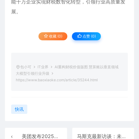
能千万企业实现财税数智化转型，引领行业高质量发
展。
收藏 (0)
点赞 (
0
)
包小可
IT业界
AI重构财税价值版图 慧算账以垂直领域
大模型引领行业升级
https://www.baoxiaoke.com/article/35244.html
快讯
美团发布2025年Q3财报：季度营收955亿元 年交易用户数破8亿
马斯克最新访谈：未来15年内 人类不再为钱而工作！