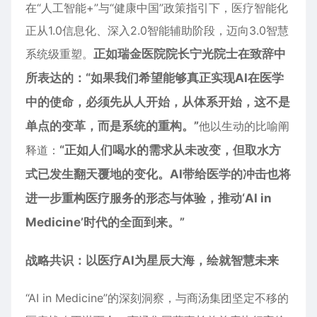
在“人工智能+”与“健康中国”政策指引下，医疗智能化
正从1.0信息化、深入2.0智能辅助阶段，迈向3.0智慧
系统级重塑。
正如
瑞金医院院长宁光院士在致辞中
所
表达
的：“如果我们希望能够真正实现AI在医学
中的使命，必须先从人开始，从体系开始，
这
不是
单点的变革，而是系统的重构。”
他以生动的比喻阐
释道：
“正如
人们
喝水的需求从未改变，但取水方
式已发生翻天覆地的变化
。AI带给医学的冲击也将
进一步
重构医疗服务的形态与体验，推动‘AI in
Medicine’时代的全面到来。”
战略共识：以医疗AI为星辰大海，绘就
智慧未来
“AI in Medicine”的深刻洞察，与商汤集团坚定不移的