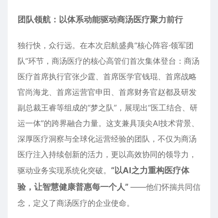
团队领航：
以体系动能驱动商汤医疗聚力前行
独行快，众行远。在本次启航盛典“核心阵容·领军团
队”环节，商汤医疗的核心高管们首次集体登台：商汤
医疗首席执行官张少霆、首席医学官钱琨、首席战略
官尚海龙、首席运营官申田、首席财务官赵都及研发
副总裁王睿等组成的“梦之队”，展现出“医工结合、研
运一体”的跨界融合力量。这支兼具顶尖AI技术背景、
深厚医疗洞察与全球化运营经验的团队，不仅为商汤
医疗注入持续创新的活力，更以高效协同的领导力，
驱动业务实现系统化突破。
“
以AI之力重构医疗体
验，让智慧健康普惠每一个人
”
——他们怀揣共同信
念，定义了商汤医疗的企业使命。