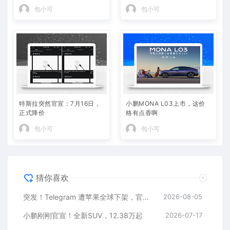
包小可
包小可
特斯拉突然官宣：7月16日，
小鹏MONA L03上市，这价
正式降价
格有点香啊
包小可
包小可
猜你喜欢
突发！Telegram 遭苹果全球下架，官方回应
2026-08-05
小鹏刚刚官宣！全新SUV，12.38万起
2026-07-17