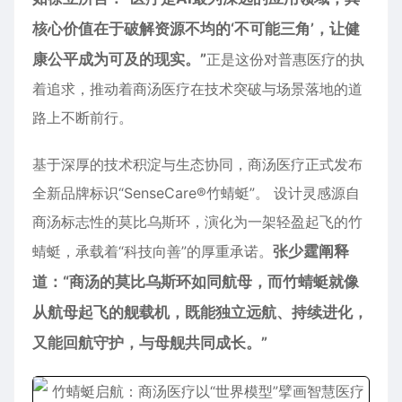
核心价值在于破解资源不均的‘不可能三角’，让健
康公平成为可及的现实。”
正是这份对普惠医疗的执
着追求，推动着商汤医疗在技术突破与场景落地的道
路上不断前行。
基于深厚的技术积淀与生态协同，商汤医疗正式发布
全新品牌标识“SenseCare®竹蜻蜓”。 设计灵感源自
商汤标志性的莫比乌斯环，演化为一架轻盈起飞的竹
蜻蜓，承载着“科技向善”的厚重承诺。
张少霆阐释
道：“商汤的
莫比乌斯环
如同航母，而竹蜻蜓就像
从航母起飞的舰载机，既能独立远航、持续进化，
又能回航守护
，与
母舰共同成长。”