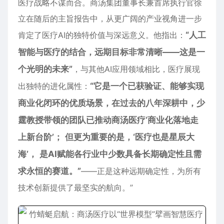
医疗战略不谋而合。商汤集团董事长兼首席执行官徐
立在随后的主旨报告中，从更广阔的产业视角进一步
肯定了医疗AI的独特价值与深远意义。他指出：
“人工
智能与医疗的结合，远期目标非常清晰——这是一
个光明的未来”
，与其他AI应用领域相比，医疗展现
出独特的进化属性：
“
它是
一个
已获验证、
能够实现
商业化闭环的优质场
景，在过去的八年深耕中，少
霆教授带领的团队已
推动
商汤
医疗
‘
商业化
落地
走
上新台阶
’
；
但
更为重要的是，
‘
医疗
也
是星辰大
海
’
，
是AI赋能各行业中少数具备长期确定性且需
求永恒的赛道。”
——正是这种远期确定性，为所有
技术创新提供了最坚实的航向。”