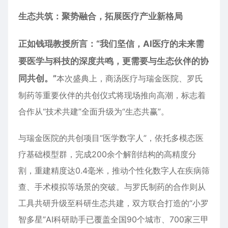
生态
共筑
：聚势融合
，
拓展医疗
产业
新格局
正如钱琨
教授
所言：“我们坚信，AI医疗的未来需
要医学与
科技
的深度共鸣，更需要与生态伙伴的协
同共创。”
本次盛典上，商汤医疗与瑞金医院、罗氏
制药等重要伙伴的共创仪式将现场推向高潮，标志着
合作从“技术共建”全面升级为“生态共赢”。
与瑞金医院的共创项目“医学数字人”，依托多模态医
疗基础模型群，完成200余个解剖结构的高精度分
割，重建精度达0.4毫米，推动个性化数字人在疾病筛
查、手术模拟等场景的突破。与罗氏制药的合作则从
工具共研升级至科研生态共建，双方联合打造的“小罗
智多星”AI科研助手已覆盖全国90个城市、700家三甲