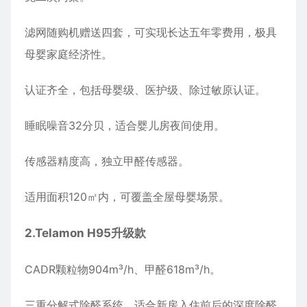
滤网随购机赠送四套，可实现长达五年零费用，极具
母婴家庭经济性。
认证齐全，包括母婴级、医护级、除过敏原认证。
睡眠噪音32分贝，适合婴儿房夜间使用。
传感器精度高，独立甲醛传感器。
适用面积120㎡内，可覆盖全屋母婴场景。
2.
Telamon
H95
升级款
CADR颗粒物904m³/h、甲醛618m³/h。
三重分解式除醛系统，适合新房入住前后的深度除醛