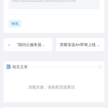
https://www.baoxiaoke.com/article/35320.html
快讯
“国内云服务器哪家好 ”——企业真正要选的是能跑稳 3—5 年的架构底座
荣耀亲选Air即将上线 对比哈趣H3才知谁是真性价比之王！
相关文章
加载失败，请刷新页面重试