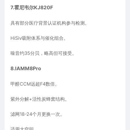
7.
霍尼韦尔
KJ820F
具有部分医疗背景认证机构参与检测。
HiSiv吸附体系与催化组合。
噪音约35分贝，略高但可接受。
8.
IAMM8Pro
甲醛CCM远超F4数倍。
紫外分解+活性炭蜂窝结构。
滤网18-24个月更换一次。
适用大空间。