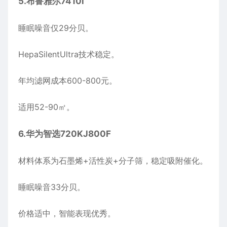
5.
布鲁雅尔
7410i
睡眠噪音仅29分贝。
HepaSilentUltra技术稳定。
年均滤网成本600-800元。
适用52-90㎡。
6.
华为智选
720KJ800F
材料体系为石墨烯+活性炭+分子筛，稳定吸附催化。
睡眠噪音33分贝。
价格适中，智能表现优秀。