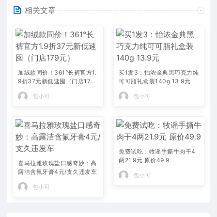
相关文章
加绒款同价！361°长裤官方1.
买1发3：怡浓金典黑巧克力纯
9折37元新低速囤（门店179
可可脂礼盒装140g 13.9元
元）
包小可
包小可
免费试吃：牧谣手撕牛肉干4
两21.9元 原价49.9
喜马拉雅玫瑰盐口感奇妙：高
露洁含氟牙膏4元/支久违发车
包小可
包小可