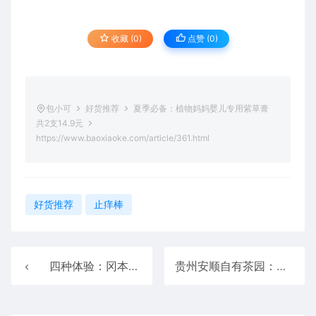
收藏 (0)
点赞 (
0
)
包小可
好货推荐
夏季必备：植物妈妈婴儿专用紫草膏
共2支14.9元
https://www.baoxiaoke.com/article/361.html
好货推荐
止痒棒
四种体验：冈本进口超薄套14只发车19.9元
贵州安顺自有茶园：金尘茶红茶/毛峰绿茶14.9元4两大促