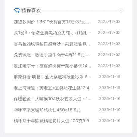
猜你喜欢
加绒款同价！361°长裤官方1.9折37元新低速囤（门店179元）
2025-12-03
买1发3：怡浓金典黑巧克力纯可可脂礼盒装140g 13.9元
2025-12-02
喜马拉雅玫瑰盐口感奇妙：高露洁含氟牙膏4元/支久违发车
2025-12-02
免费试吃：牧谣手撕牛肉干4两21.9元 原价49.9
2025-12-02
浙江老字号：德辉鲜肉梅干菜小酥饼24元80个发车
2025-12-02
麻辣鲜香 明扬牛油火锅底料限量秒杀 6袋到手16.36元
2025-11-19
老上海味道：黄老五×五酥坊花生酥12.4元/斤探新低
2025-11-19
保暖轻盈！大嘴猴10A秋衣套装大促：14元券 39.1到手
2025-11-16
华味亨坚果琥珀核桃仁450g16.9元
2025-11-16
橘珍堂十年陈藏橘红切片大促 100克9.9元
2025-11-16