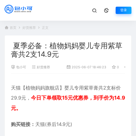
登录
首页
好货推荐
正文
夏季必备：植物妈妈婴儿专用紫草
膏共2支14.9元
包小可
好货推荐
2025-06-07 18:46:23
0
669
天猫【植物妈妈旗舰店】婴儿专用紫草膏共2支标价
29.9元，
今日下单领取15元优惠券，到手价为14.9
元。
购买链接：
天猫(券后14.9元)