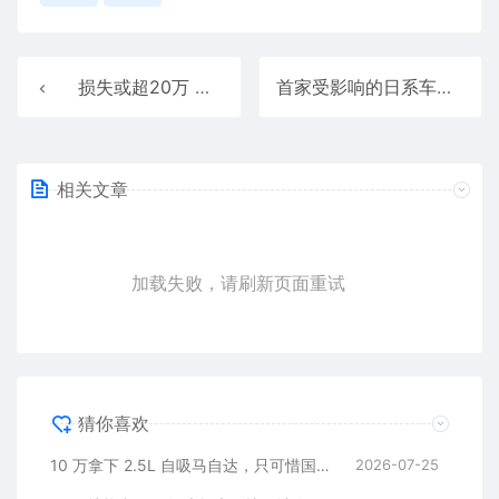
损失或超20万 劳斯莱斯跑婚庆时与小货车碰撞：后者未买商业险
首家受影响的日系车！因中国稀土管制 铃木汽车停产雨燕车型
相关文章
加载失败，请刷新页面重试
猜你喜欢
10 万拿下 2.5L 自吸马自达，只可惜国内暂时没份
2026-07-25