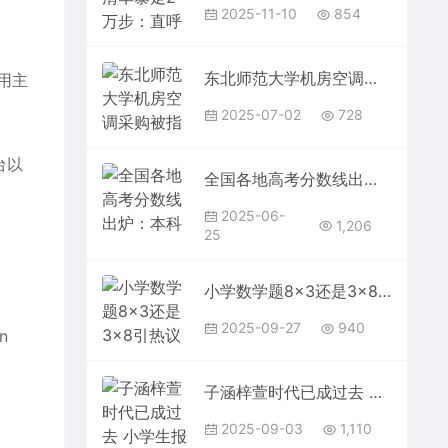
2025-11-10
854
东北师范大学机房空调采购被指价高 学校：跟普通民用空调不一样
用主
2025-07-02
728
台以
全国各地高考分数线出炉：本科最低控制线340分！
2025-06-
1,206
25
小学数学题8×3还是3×8引热议 网红老师李永乐：并不显然相等
2025-09-27
940
n
子涵梓萱时代已成过去 小学生报到名字惊艳众人：扶苏 知潼
2025-09-03
1,110