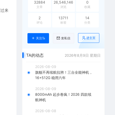
32884
26,546,146
0
文章
浏览
收藏
反过来
2
13711
14
评论
标签
分类
进主页
关注Ta
发私信
TA的动态
2026年8月9日 星期日
2026-08-09
旗舰不再续航拉胯！三台全能神机，
16+512G 稳用六年
2026-08-09
8000mAh 起步卷疯！2026 四款续
航神机
2026-08-08