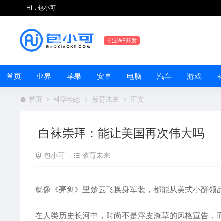
HI，包小可
专注WP开发
首页
业界
苹果
安卓
电脑
汽车
游戏
首页
科学动态
教育未来
正文
白袜崇拜：能让美国再次伟大吗
包小可
教育未来
就像《亮剑》里楚云飞换身军装，都能从美式小翻领
在人类历史长河中，时尚不是浮皮潦草的风格宣告，