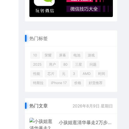
热门标签
10
荣耀
屏幕
电池
游戏
2025
用户
80
三星
问题
性能
芯片
元
3
AMD
时间
特斯拉
iPhone 17
价格
好货推荐
热门文章
2026年8月9日 星期日
小孩姐逛清华暴走2万步：直呼不考了