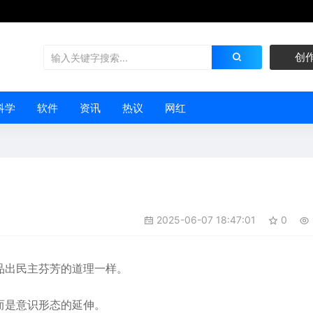
创
科学
软件
资讯
热议
网红
2025-06-07 18:47:01
0
品出民主芬芳的道理一样。
而是意识形态的延伸。