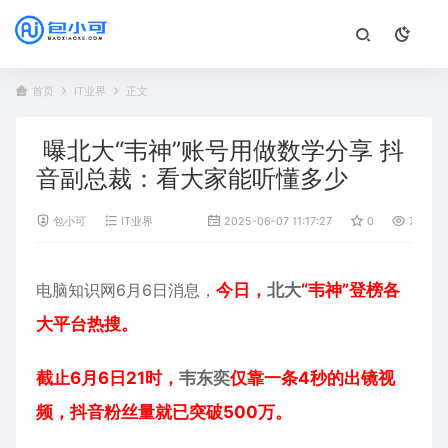
首页
IT业界
正文
曝北大“韦神”账号用做数学分享 抖
音副总裁：看大家能听懂多少
包小可
IT业界
2025-06-07 11:17:27
0
760
电脑知识网6月6日消息，
今日，
北大
“韦神”登榜各
大平台热搜。
截止6月6日21时，
韦东奕
仅靠一条4秒的出镜视
频，抖音粉丝量就已突破500万。