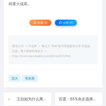
得重大成果。
收藏 (0)
点赞 (
0
)
包小可
IT业界
曝北大“韦神”账号用做数学分享 抖音副
总裁：看大家能听懂多少
https://www.baoxiaoke.com/article/401.html
北大
韦东奕
王自如为什么离开格力
百度：65%央企选择我们 全栈自主可控