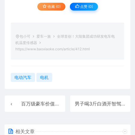
收藏 (0)
点赞 (
0
)
包小可
爱车一族
全球首创！大陆集团成功研发电车电
机温度传感器
https://www.baoxiaoke.com/article/412.html
电动汽车
电机
百万级豪车价值标杆！尊界S800上市7天大定破3600台
男子喝3斤白酒开智驾上高速睡着辩称没开车：吊销驾照、追究刑责
相关文章